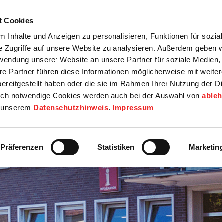
t Cookies
tartseite
Termine
Top 15
Karriere
 Inhalte und Anzeigen zu personalisieren, Funktionen für sozia
e Zugriffe auf unsere Website zu analysieren. Außerdem geben w
info
Wirtschaft / Wohnen
Bildung / Soziales
Touristik / F
rwendung unserer Website an unsere Partner für soziale Medien
re Partner führen diese Informationen möglicherweise mit weite
ereitgestellt haben oder die sie im Rahmen Ihrer Nutzung der D
ch notwendige Cookies werden auch bei der Auswahl von
able
in unserem
Datenschutzhinweis
.
Impressum
Präferenzen
Statistiken
Marketin