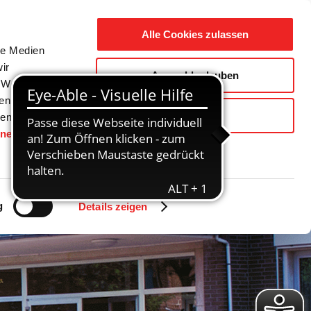
Suche
Ausbildung
Alle Cookies zulassen
nach:
le Medien
ir
Auswahl erlauben
reizeit
Gemeinde / Geschichte
, Werbung
ren Daten
Ablehnen
ienste
hnen
gesetzt.
g
Details zeigen