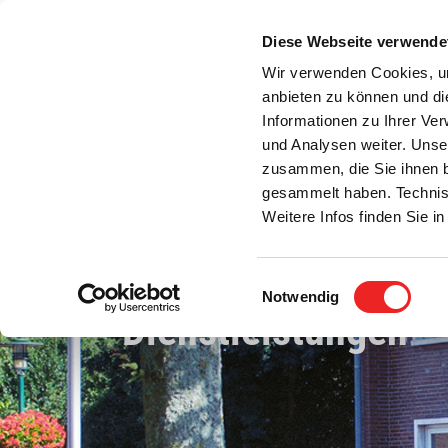
Zum
Inhalt
Diese Webseite verwende
S
springen
Wir verwenden Cookies, um
anbieten zu können und di
Aktuelles
Bürgerservice
Rats- / Bürger
Informationen zu Ihrer Ve
und Analysen weiter. Unse
zusammen, die Sie ihnen b
gesammelt haben. Technis
Weitere Infos finden Sie 
Einwilligungsauswahl
Notwendig
Dienstleistungen