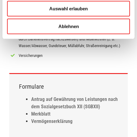
Lebensversicherungen, Immobilien etc.)
Auswahl erlauben
Kontoauszüge
Kosten der Unterkunft (z. B. Miete und Nebenkosten – Mietvertrag
Ablehnen
vorlegen), bei Eigentum: monatliche Belastungen (Zinsen und Tilgung,
durch Darlehensvertrag nachzuweisen) und Nebenkosten (z. B.
Wasser/Abwasser, Gundsteuer, Müllabfuhr, Straßenreinigung etc.)
Versicherungen
Formulare
Antrag auf Gewährung von Leistungen nach
dem Sozialgesetzbuch XII (SGBXII)
Merkblatt
Vermögenserklärung