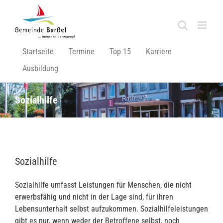
Zum
Inhalt
springen
Startseite
Termine
Top 15
Karriere
Ausbildung
Sozialhilfe
Sozialhilfe
Sozialhilfe umfasst Leistungen für Menschen, die nicht
erwerbsfähig und nicht in der Lage sind, für ihren
Lebensunterhalt selbst aufzukommen. Sozialhilfeleistungen
gibt es nur, wenn weder der Betroffene selbst, noch