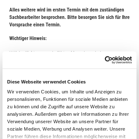
Alles weitere wird im ersten Termin mit dem zuständigen
Sachbearbeiter besprochen. Bitte besorgen Sie sich für Ihre
Vorsprache einen Termin.
Wichtiger Hinweis:
Hilfebedürftige erwerbsfähige Menschen ab dem
vollendeten 15. Lebensjahr bis zum Erreichen der
Altersgrenze (Regelaltersrente
), die mindestens 3 Stunden
am Tag arbeiten können, haben
keinen
Anspruch auf
Diese Webseite verwendet Cookies
Leistungen der Sozialhilfe, sondern auf Leistungen der
Grundsicherung für Arbeitssuchende
(
ALG II
bzw. Hartz IV).
Wir verwenden Cookies, um Inhalte und Anzeigen zu
Diese Leistungen entsprechen in der Höhe den Leistungen
personalisieren, Funktionen für soziale Medien anbieten
der Sozialhilfe. Die Sozialhilfe ist nachrangig gegenüber
zu können und die Zugriffe auf unsere Website zu
allen anderen Ansprüchen (z. B. Wohngeld, Agentur für
analysieren. Außerdem geben wir Informationen zu Ihrer
Arbeit oder privatrechtliche Ansprüche); bitte klären Sie
Verwendung unserer Website an unsere Partner für
vorab diese Ansprüche.
soziale Medien, Werbung und Analysen weiter. Unsere
Partner führen diese Informationen möglicherweise mit