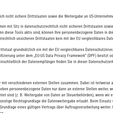
ch nicht sichere Drittstaaten sowie die Weitergabe an US-Unternehmen,
n mit Sitz in datenschutzrechtlich nicht sicheren Drittstaaten sowie
enn diese Tools aktiv sind, können Ihre personenbezogene Daten in di
zrechtlich unsicheren Drittstaaten kein mit der EU vergleichbares Da
Drittstaat grundsätzlich ein mit der EU vergleichbares Datenschutzni
ifizierung unter dem „EU-US Data Privacy Framework“ (DPF) besitzt od
inschließlich der Datenempfänger finden Sie in dieser Datenschutzer
ir mit verschiedenen externen Stellen zusammen. Dabei ist teilweis
r geben personenbezogene Daten nur dann an externe Stellen weiter, 
ichtet sind (z. B. Weitergabe von Daten an Steuerbehörden), wenn wir e
nstige Rechtsgrundlage die Datenweitergabe erlaubt. Beim Einsatz v
undlage eines gültigen Vertrags über Auftragsverarbeitung weiter. 