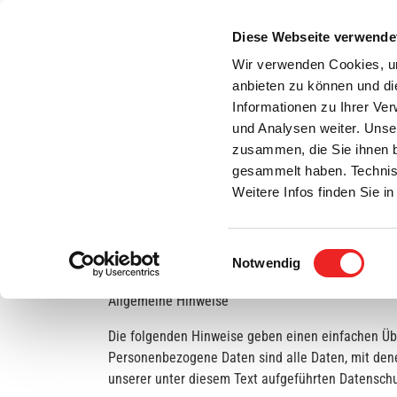
Zum
Inhalt
Diese Webseite verwende
S
springen
Wir verwenden Cookies, um
anbieten zu können und di
Aktuelles
Bürgerservice
Rats- / Bürger
Informationen zu Ihrer Ve
und Analysen weiter. Unse
zusammen, die Sie ihnen b
gesammelt haben. Technis
Weitere Infos finden Sie 
Datenschutz­erklärung
Einwilligungsauswahl
1. Datenschutz auf einen Blick
Notwendig
Allgemeine Hinweise
Die folgenden Hinweise geben einen einfachen Üb
Personenbezogene Daten sind alle Daten, mit den
unserer unter diesem Text aufgeführten Datenschu