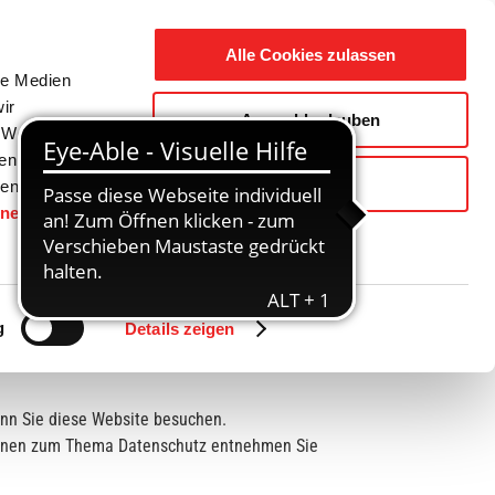
Suche
Ausbildung
Alle Cookies zulassen
nach:
le Medien
ir
Auswahl erlauben
reizeit
Gemeinde / Geschichte
, Werbung
ren Daten
Ablehnen
ienste
hnen
gesetzt.
g
Details zeigen
enn Sie diese Website besuchen.
ationen zum Thema Datenschutz entnehmen Sie