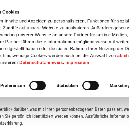
t Cookies
tartseite
Termine
Top 15
Karriere
 Inhalte und Anzeigen zu personalisieren, Funktionen für sozia
e Zugriffe auf unsere Website zu analysieren. Außerdem geben w
info
Wirtschaft / Wohnen
Bildung / Soziales
Touristik / F
rwendung unserer Website an unsere Partner für soziale Medien
re Partner führen diese Informationen möglicherweise mit weite
ereitgestellt haben oder die sie im Rahmen Ihrer Nutzung der D
ch notwendige Cookies werden auch bei der Auswahl von
able
in unserem
Datenschutzhinweis
.
Impressum
Präferenzen
Statistiken
Marketin
erblick darüber, was mit Ihren personenbezogenen Daten passiert, w
en Sie persönlich identifiziert werden können. Ausführliche Inform
tzerklärung.