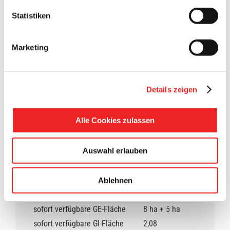
sozialversicherungspflichtig
2.344
Statistiken
Beschäftigte
Industriedichte
Industribeschäftigte pro 1.000
182
Marketing
Einwohner
größter Industriezweig
Maschinenbau
zweitgrößter Industriezweig
Ernährung
Details zeigen
drittgrößter Industriezweig
Elementebau
Dienstleistungsquote
16,11 %
Alle Cookies zulassen
L829/832, B 72,
Verkehrsanbindung
BAB 31
Auswahl erlauben
Entfernung zum nächsten
40 km
Oberzentrum
Ablehnen
IGS, GS, HS, RS,
Schulangebot
SoSch.
sofort verfügbare GE-Fläche
8 ha + 5 ha
sofort verfügbare GI-Fläche
2,08