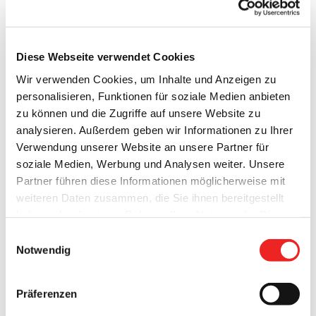
Handwerksbetriebe bilden dir Grundlage für einen
gesunden Mittelstand. Das gesamte Gemeindegebiet ist
durch Landes- und Kreisstraßen vernetzt. Die B 72 von
Diese Webseite verwendet Cookies
Emden nach Cloppenburg und weiter zur BAB 1 ist rasch zu
Wir verwenden Cookies, um Inhalte und Anzeigen zu
erreichen. Bis zur nächsten Auffahrt auf die BAB 28 sind es
personalisieren, Funktionen für soziale Medien anbieten
nur 11 km. Für besonders Eilige empfiehlt sich der
zu können und die Zugriffe auf unsere Website zu
öffentliche Flugplatz Barßel-Lohe. Im Zusammenspiel von
analysieren. Außerdem geben wir Informationen zu Ihrer
Gewerbe, Industrie und Erholung gibt es keine
Verwendung unserer Website an unsere Partner für
Konfliktbereiche. Die Systeme ergänzen sich: Arbeiten und
soziale Medien, Werbung und Analysen weiter. Unsere
leben, wo andere Urlaub machen.
Partner führen diese Informationen möglicherweise mit
weiteren Daten zusammen, die Sie ihnen bereitgestellt
haben oder die sie im Rahmen Ihrer Nutzung der Dienste
gesammelt haben. Technisch notwendige Cookies
Einwilligungsauswahl
werden auch bei der Auswahl von
ablehnen
gesetzt.
Notwendig
Bevölkerung mit Hauptwohnsitz
13.613
Weitere Infos finden Sie in
unserem
Datenschutzhinweis
.
Impressum
Bevölkerung mit Nebenwohnung
445
Präferenzen
Bevölkerungsdichte
148/km²