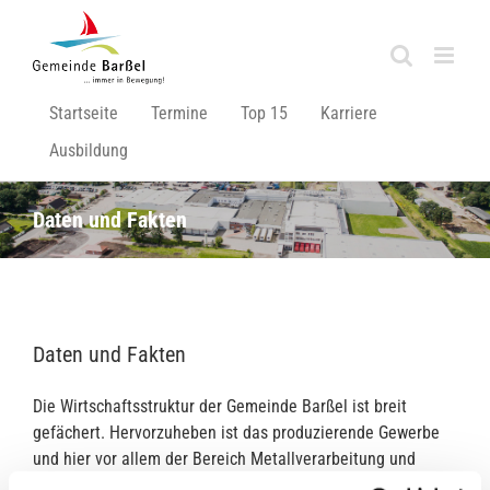
Zum
Inhalt
springen
Startseite
Termine
Top 15
Karriere
Ausbildung
Daten und Fakten
Daten und Fakten
Die Wirtschaftsstruktur der Gemeinde Barßel ist breit
gefächert. Hervorzuheben ist das produzierende Gewerbe
und hier vor allem der Bereich Metallverarbeitung und
Ernährungswirtschaft. Zahlreiche Bau- und