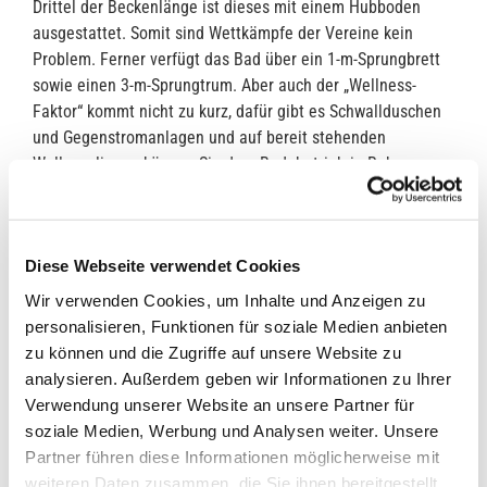
Drittel der Beckenlänge ist dieses mit einem Hubboden
ausgestattet. Somit sind Wettkämpfe der Vereine kein
Problem. Ferner verfügt das Bad über ein 1-m-Sprungbrett
sowie einen 3-m-Sprungtrum. Aber auch der „Wellness-
Faktor“ kommt nicht zu kurz, dafür gibt es Schwallduschen
und Gegenstromanlagen und auf bereit stehenden
Wellnessliegen können Sie dem Badebetrieb in Ruhe
zuschauen.
Mit einem umfangreichen
Festprogramm
am
Eröffnungswochenende
vom 25.11. bis 27.11.2016 wurde
Diese Webseite verwendet Cookies
der öffentliche Badebetrieb wieder aufgenommen.
Gleichzeitig wurde der 40. Geburtstag des Schwimmbades
Wir verwenden Cookies, um Inhalte und Anzeigen zu
gefeiert. Unter Mitwirkung aller Vereine im Bad hat es ein
personalisieren, Funktionen für soziale Medien anbieten
tolles Programm für die Badegäste und Zuschauer zur
zu können und die Zugriffe auf unsere Website zu
Wiedereröffnung gegeben. Alle Besucher und Beteiligten
analysieren. Außerdem geben wir Informationen zu Ihrer
sind und waren begeistert, vom neuen Glanz und der
Verwendung unserer Website an unsere Partner für
Atmosphäre im
Hafen-Bad
.
soziale Medien, Werbung und Analysen weiter. Unsere
Wir wünschen allen viel Freude und Spaß am Schwimmen
Partner führen diese Informationen möglicherweise mit
im neuen Hafen-Bad!
weiteren Daten zusammen, die Sie ihnen bereitgestellt