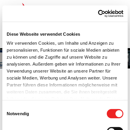
Zum
Inhalt
springen
Startseite
Termine
Top 15
Karriere
Diese Webseite verwendet Cookies
Ausbildung
Wir verwenden Cookies, um Inhalte und Anzeigen zu
personalisieren, Funktionen für soziale Medien anbieten
zu können und die Zugriffe auf unsere Website zu
Ferienhäuser/Ferienwohnungen
analysieren. Außerdem geben wir Informationen zu Ihrer
Verwendung unserer Website an unsere Partner für
soziale Medien, Werbung und Analysen weiter. Unsere
Partner führen diese Informationen möglicherweise mit
weiteren Daten zusammen, die Sie ihnen bereitgestellt
Ferienhäuser/Ferienwohnungen
haben oder die sie im Rahmen Ihrer Nutzung der Dienste
gesammelt haben. Technisch notwendige Cookies
Angebote zu Ferienhäusern und Ferienwohnungen finden
Einwilligungsauswahl
werden auch bei der Auswahl von
ablehnen
gesetzt.
Notwendig
Sie auf den Internetseiten des Touristik Vereins
Weitere Infos finden Sie in
Erholungsgebiet Barßel-Saterland.
unserem
Datenschutzhinweis
.
Impressum