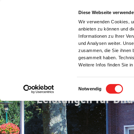
Zum
Inhalt
Diese Webseite verwende
S
springen
Wir verwenden Cookies, um
anbieten zu können und di
Aktuelles
Bürgerservice
Rats- / Bürger
Informationen zu Ihrer Ve
und Analysen weiter. Unse
zusammen, die Sie ihnen b
gesammelt haben. Technis
Weitere Infos finden Sie 
Einwilligungsauswahl
Notwendig
Leistungen für Bil