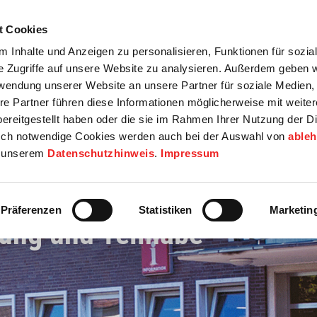
t Cookies
tartseite
Termine
Top 15
Karriere
 Inhalte und Anzeigen zu personalisieren, Funktionen für sozia
e Zugriffe auf unsere Website zu analysieren. Außerdem geben w
info
Wirtschaft / Wohnen
Bildung / Soziales
Touristik / F
rwendung unserer Website an unsere Partner für soziale Medien
re Partner führen diese Informationen möglicherweise mit weite
ereitgestellt haben oder die sie im Rahmen Ihrer Nutzung der D
ch notwendige Cookies werden auch bei der Auswahl von
able
in unserem
Datenschutzhinweis
.
Impressum
Präferenzen
Statistiken
Marketin
dung und Teilhabe