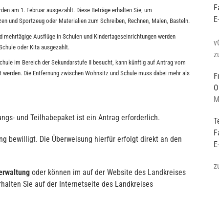
F
den am 1. Februar ausgezahlt. Diese Beträge erhalten Sie, um
E
anzen und Sportzeug oder Materialien zum Schreiben, Rechnen, Malen, Basteln.
nd mehrtägige Ausflüge in Schulen und Kindertageseinrichtungen werden
v
Schule oder Kita ausgezahlt.
z
hule im Bereich der Sekundarstufe II besucht, kann künftig auf Antrag vom
reit werden. Die Entfernung zwischen Wohnsitz und Schule muss dabei mehr als
F
O
M
ngs- und Teilhabepaket ist ein Antrag erforderlich.
T
F
g bewilligt. Die Überweisung hierfür erfolgt direkt an den
E
z
erwaltung
oder können im
auf der Website
des Landkreises
halten Sie auf der Internetseite des Landkreises