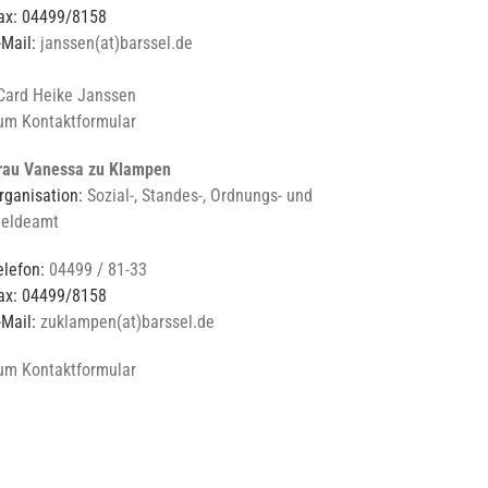
ax: 04499/8158
-Mail:
janssen(at)barssel.de
Card Heike Janssen
um Kontaktformular
rau Vanessa zu Klampen
rganisation:
Sozial-, Standes-, Ordnungs- und
eldeamt
elefon:
04499 / 81-33
ax: 04499/8158
-Mail:
zuklampen(at)barssel.de
um Kontaktformular