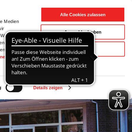
Suche
Ausbildung
Alle Cookies zulassen
nach:
le Medien
ir
Auswahl erlauben
reizeit
Gemeinde / Geschichte
, Werbung
ren Daten
Ablehnen
ienste
hnen
gesetzt.
g
Details zeigen