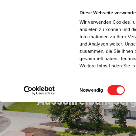
Zum
Inhalt
Diese Webseite verwende
S
springen
Wir verwenden Cookies, um
anbieten zu können und di
Aktuelles
Bürgerservice
Rats- / Bürger
Informationen zu Ihrer Ve
und Analysen weiter. Unse
zusammen, die Sie ihnen b
gesammelt haben. Technis
Weitere Infos finden Sie 
Einwilligungsauswahl
Notwendig
Ausschreibungserg