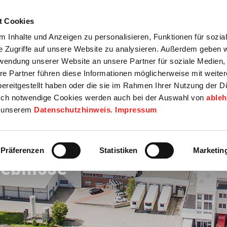
t Cookies
tartseite
Termine
Top 15
Karriere
 Inhalte und Anzeigen zu personalisieren, Funktionen für sozia
e Zugriffe auf unsere Website zu analysieren. Außerdem geben w
info
Wirtschaft / Wohnen
Bildung / Soziales
Touristik / F
rwendung unserer Website an unsere Partner für soziale Medien
re Partner führen diese Informationen möglicherweise mit weite
ereitgestellt haben oder die sie im Rahmen Ihrer Nutzung der D
ch notwendige Cookies werden auch bei der Auswahl von
able
in unserem
Datenschutzhinweis
.
Impressum
Präferenzen
Statistiken
Marketin
ebnisse