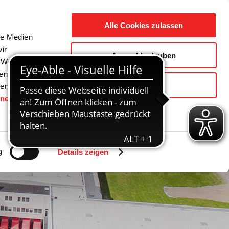
Suche
Ausbildung
Alle Cookies zulassen
nach:
le Medien
ir
Auswahl erlauben
reizeit
Gemeinde / Geschichte
, Werbung
ren Daten
Ablehnen
ienste
hnen
gesetzt.
g
Details zeigen