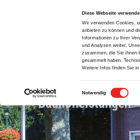
Zum
Inhalt
Diese Webseite verwende
S
springen
Wir verwenden Cookies, um
anbieten zu können und di
Aktuelles
Bürgerservice
Rats- / Bürger
Informationen zu Ihrer Ve
und Analysen weiter. Unse
zusammen, die Sie ihnen b
gesammelt haben. Technis
Weitere Infos finden Sie 
Einwilligungsauswahl
Notwendig
Bauhofleistungen