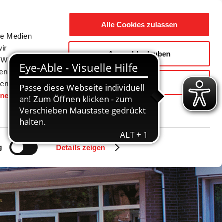
Suche
Ausbildung
Alle Cookies zulassen
nach:
le Medien
ir
Auswahl erlauben
reizeit
Gemeinde / Geschichte
, Werbung
ren Daten
Ablehnen
ienste
hnen
gesetzt.
g
Details zeigen