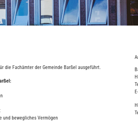
A
für die Fachämter der Gemeinde Barßel ausgeführt.
B
H
arßel:
T
E
en
H
t
T
de und bewegliches Vermögen