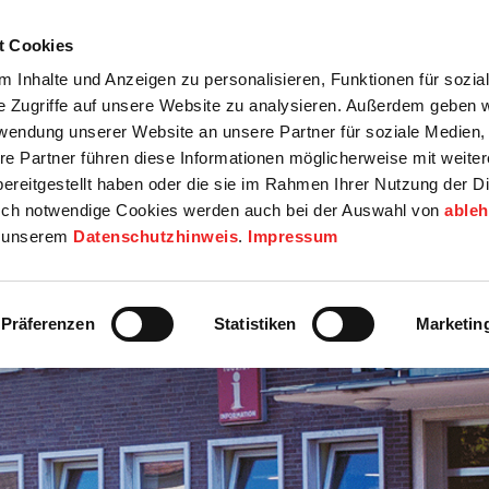
t Cookies
tartseite
Termine
Top 15
Karriere
 Inhalte und Anzeigen zu personalisieren, Funktionen für sozia
e Zugriffe auf unsere Website zu analysieren. Außerdem geben w
info
Wirtschaft / Wohnen
Bildung / Soziales
Touristik / F
rwendung unserer Website an unsere Partner für soziale Medien
re Partner führen diese Informationen möglicherweise mit weite
ereitgestellt haben oder die sie im Rahmen Ihrer Nutzung der D
ch notwendige Cookies werden auch bei der Auswahl von
able
in unserem
Datenschutzhinweis
.
Impressum
Präferenzen
Statistiken
Marketin