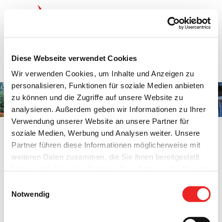
Zum
Inhalt
springen
Startseite
Termine
Top 15
Karriere
Diese Webseite verwendet Cookies
Ausbildung
Wir verwenden Cookies, um Inhalte und Anzeigen zu
personalisieren, Funktionen für soziale Medien anbieten
zu können und die Zugriffe auf unsere Website zu
Jugendzentrum
analysieren. Außerdem geben wir Informationen zu Ihrer
Verwendung unserer Website an unsere Partner für
soziale Medien, Werbung und Analysen weiter. Unsere
Partner führen diese Informationen möglicherweise mit
weiteren Daten zusammen, die Sie ihnen bereitgestellt
Jugendzentrum
haben oder die sie im Rahmen Ihrer Nutzung der Dienste
gesammelt haben. Technisch notwendige Cookies
Das Jugend- und Begegnungszentrum befindet sich beim
Einwilligungsauswahl
werden auch bei der Auswahl von
ablehnen
gesetzt.
Notwendig
Schulzentrum in der Westmarkstraße.
Weitere Infos finden Sie in
unserem
Datenschutzhinweis
.
Impressum
Nähere Informationen zu Öffnungszeiten des offenen