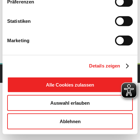
Präferenzen
Treffs, Bürozeiten und aktuellen Veranstaltungen finden Sie
auf der
Homepage des JuBZ
.
Statistiken
Marketing
Details zeigen
Copyright Gemeinde Barßel | All Rights Reserved | Powered by
upcommerce.de
Alle Cookies zulassen
Auswahl erlauben
Ablehnen