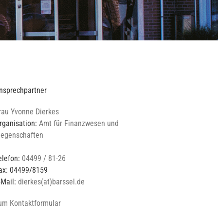
nsprechpartner
rau Yvonne Dierkes
rganisation:
Amt für Finanzwesen und
iegenschaften
elefon:
04499 / 81-26
ax: 04499/8159
-Mail:
dierkes(at)barssel.de
um Kontaktformular