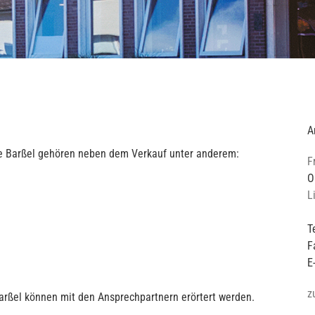
A
 Barßel gehören neben dem Verkauf unter anderem:
F
O
L
T
F
E
z
rßel können mit den Ansprechpartnern erörtert werden.