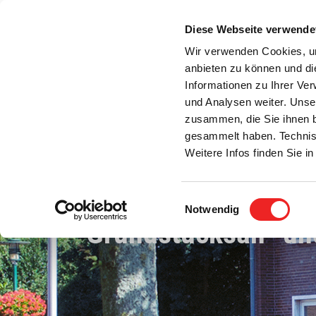
Zum
Inhalt
Diese Webseite verwende
S
springen
Wir verwenden Cookies, um
anbieten zu können und di
Aktuelles
Bürgerservice
Rats- / Bürger
Informationen zu Ihrer Ve
und Analysen weiter. Unse
zusammen, die Sie ihnen b
gesammelt haben. Technis
Weitere Infos finden Sie 
Einwilligungsauswahl
Notwendig
Grundstücksan- un