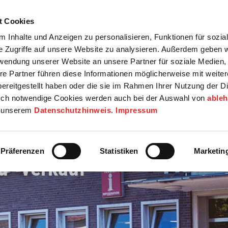
t Cookies
tartseite
Termine
Top 15
Karriere
 Inhalte und Anzeigen zu personalisieren, Funktionen für sozia
e Zugriffe auf unsere Website zu analysieren. Außerdem geben w
info
Wirtschaft / Wohnen
Bildung / Soziales
Touristik / F
rwendung unserer Website an unsere Partner für soziale Medien
re Partner führen diese Informationen möglicherweise mit weite
ereitgestellt haben oder die sie im Rahmen Ihrer Nutzung der D
ch notwendige Cookies werden auch bei der Auswahl von
able
in unserem
Datenschutzhinweis
.
Impressum
Präferenzen
Statistiken
Marketin
d -verkauf