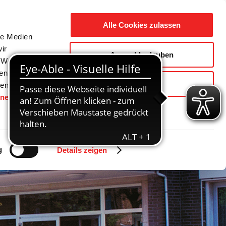
Suche
Ausbildung
Alle Cookies zulassen
nach:
le Medien
ir
Auswahl erlauben
reizeit
Gemeinde / Geschichte
, Werbung
ren Daten
Ablehnen
ienste
hnen
gesetzt.
g
Details zeigen