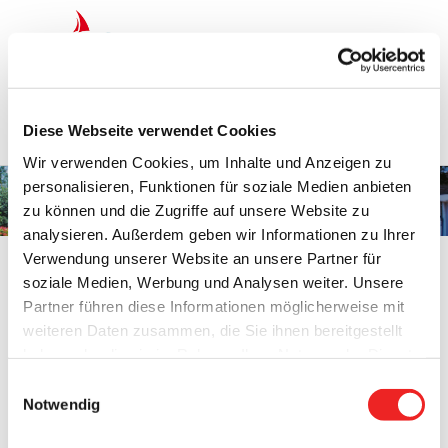
Zum
Inhalt
springen
Startseite
Termine
Top 15
Karriere
Diese Webseite verwendet Cookies
Ausbildung
Wir verwenden Cookies, um Inhalte und Anzeigen zu
personalisieren, Funktionen für soziale Medien anbieten
Frau Yvonne Dierkes
zu können und die Zugriffe auf unsere Website zu
analysieren. Außerdem geben wir Informationen zu Ihrer
Verwendung unserer Website an unsere Partner für
soziale Medien, Werbung und Analysen weiter. Unsere
Partner führen diese Informationen möglicherweise mit
weiteren Daten zusammen, die Sie ihnen bereitgestellt
Frau Yvonne Dierkes
haben oder die sie im Rahmen Ihrer Nutzung der Dienste
Organisation:
Amt für Finanzwesen und Liegenschaften
gesammelt haben. Technisch notwendige Cookies
Einwilligungsauswahl
werden auch bei der Auswahl von
ablehnen
gesetzt.
Notwendig
Telefon:
04499 / 81-26
Weitere Infos finden Sie in
Fax: 04499/8159