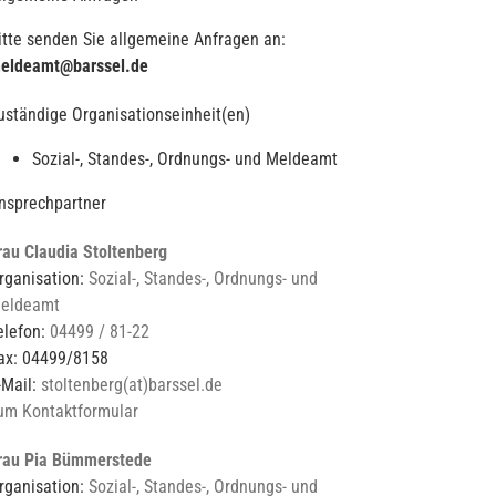
itte senden Sie allgemeine Anfragen an:
eldeamt@barssel.de
uständige Organisationseinheit(en)
Sozial-, Standes-, Ordnungs- und Meldeamt
nsprechpartner
rau Claudia Stoltenberg
rganisation:
Sozial-, Standes-, Ordnungs- und
eldeamt
elefon:
04499 / 81-22
ax: 04499/8158
-Mail:
stoltenberg(at)barssel.de
um Kontaktformular
rau Pia Bümmerstede
rganisation:
Sozial-, Standes-, Ordnungs- und