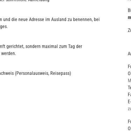
B
m
m und die neue Adresse im Ausland zu benennen, bei
ges.
Z
nft gerichtet, sondern maximal zum Tag der
 werden.
A
F
nachweis (Personalausweis, Reisepass)
O
M
T
F
E
z
F
O