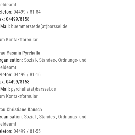
eldeamt
elefon:
04499 / 81-84
ax: 04499/8158
-Mail:
buemmerstede(at)barssel.de
um Kontaktformular
rau Yasmin Pyrchalla
rganisation:
Sozial-, Standes-, Ordnungs- und
eldeamt
elefon:
04499 / 81-16
ax: 04499/8158
-Mail:
pyrchalla(at)barssel.de
um Kontaktformular
rau Christiane Kausch
rganisation:
Sozial-, Standes-, Ordnungs- und
eldeamt
elefon:
04499 / 81-55