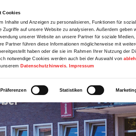
t Cookies
tartseite
Termine
Top 15
Karriere
 Inhalte und Anzeigen zu personalisieren, Funktionen für sozia
e Zugriffe auf unsere Website zu analysieren. Außerdem geben w
info
Wirtschaft / Wohnen
Bildung / Soziales
Touristik / F
rwendung unserer Website an unsere Partner für soziale Medien
re Partner führen diese Informationen möglicherweise mit weite
ereitgestellt haben oder die sie im Rahmen Ihrer Nutzung der D
ch notwendige Cookies werden auch bei der Auswahl von
able
in unserem
Datenschutzhinweis
.
Impressum
Präferenzen
Statistiken
Marketin
rßel