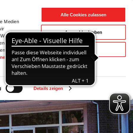
Suche
Ausbildung
Alle Cookies zulassen
nach:
le Medien
ir
Auswahl erlauben
reizeit
Gemeinde / Geschichte
, Werbung
ren Daten
Ablehnen
ienste
hnen
gesetzt.
g
Details zeigen