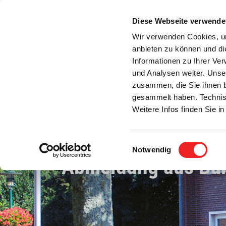
Zum
Inhalt
Diese Webseite verwende
S
springen
Wir verwenden Cookies, um
anbieten zu können und di
Aktuelles
Bürgerservice
Rats- / Bürger
Informationen zu Ihrer Ve
und Analysen weiter. Unse
zusammen, die Sie ihnen b
gesammelt haben. Technis
Weitere Infos finden Sie 
Einwilligungsauswahl
Notwendig
Abmeldung aus Ba