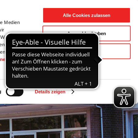
Suche
Ausbildung
Alle Cookies zulassen
nach:
le Medien
ir
Auswahl erlauben
reizeit
Gemeinde / Geschichte
, Werbung
ren Daten
Ablehnen
ienste
hnen
gesetzt.
g
Details zeigen