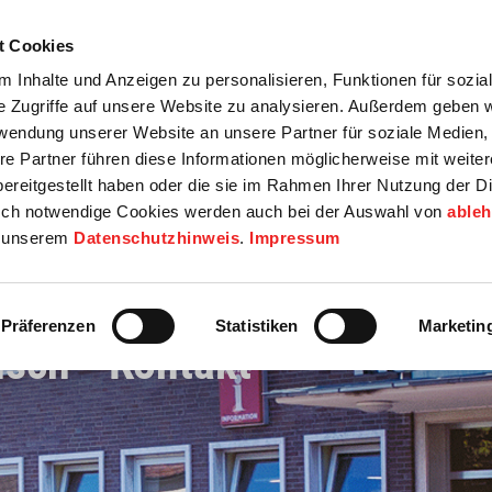
t Cookies
tartseite
Termine
Top 15
Karriere
 Inhalte und Anzeigen zu personalisieren, Funktionen für sozia
e Zugriffe auf unsere Website zu analysieren. Außerdem geben w
info
Wirtschaft / Wohnen
Bildung / Soziales
Touristik / F
rwendung unserer Website an unsere Partner für soziale Medien
re Partner führen diese Informationen möglicherweise mit weite
ereitgestellt haben oder die sie im Rahmen Ihrer Nutzung der D
ch notwendige Cookies werden auch bei der Auswahl von
able
in unserem
Datenschutzhinweis
.
Impressum
Präferenzen
Statistiken
Marketin
usch - Kontakt