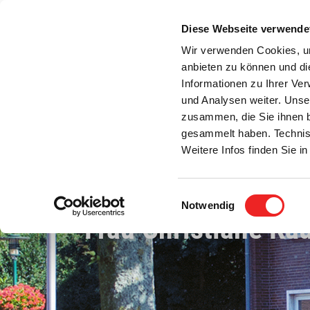
Zum
Inhalt
Diese Webseite verwende
S
springen
Wir verwenden Cookies, um
anbieten zu können und di
Aktuelles
Bürgerservice
Rats- / Bürger
Informationen zu Ihrer Ve
und Analysen weiter. Unse
zusammen, die Sie ihnen b
gesammelt haben. Technis
Weitere Infos finden Sie 
Einwilligungsauswahl
Notwendig
Frau Christiane Ka