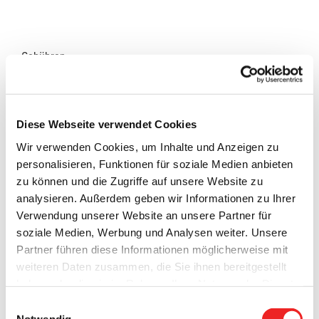
Gebühren
26,00 Euro
Rechtsgrundlagen (Allgemein)
Diese Webseite verwendet Cookies
Passgesetz
Wir verwenden Cookies, um Inhalte und Anzeigen zu
personalisieren, Funktionen für soziale Medien anbieten
zu können und die Zugriffe auf unsere Website zu
analysieren. Außerdem geben wir Informationen zu Ihrer
Zuständige Organisationseinheit(en)
Verwendung unserer Website an unsere Partner für
Sozial-, Standes-, Ordnungs- und Meldeamt
soziale Medien, Werbung und Analysen weiter. Unsere
Partner führen diese Informationen möglicherweise mit
weiteren Daten zusammen, die Sie ihnen bereitgestellt
Benötigte Unterlagen
haben oder die sie im Rahmen Ihrer Nutzung der Dienste
gesammelt haben. Technisch notwendige Cookies
Einwilligungsauswahl
alter Reisepass, auch wenn er ungültig ist, oder Personalausweis bzw.
werden auch bei der Auswahl von
ablehnen
gesetzt.