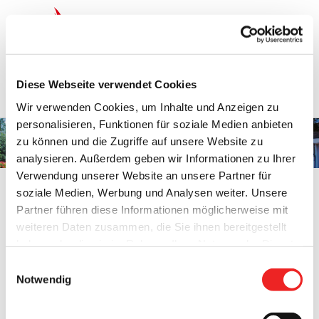
Zum
Inhalt
springen
Startseite
Termine
Top 15
Karriere
Diese Webseite verwendet Cookies
Ausbildung
Wir verwenden Cookies, um Inhalte und Anzeigen zu
personalisieren, Funktionen für soziale Medien anbieten
Frau Pia Bümmerstede
zu können und die Zugriffe auf unsere Website zu
analysieren. Außerdem geben wir Informationen zu Ihrer
Verwendung unserer Website an unsere Partner für
soziale Medien, Werbung und Analysen weiter. Unsere
Partner führen diese Informationen möglicherweise mit
weiteren Daten zusammen, die Sie ihnen bereitgestellt
Frau Pia Bümmerstede
haben oder die sie im Rahmen Ihrer Nutzung der Dienste
Organisation:
Sozial-, Standes-, Ordnungs- und Meldeamt
gesammelt haben. Technisch notwendige Cookies
Einwilligungsauswahl
Telefon:
04499 / 81-84
werden auch bei der Auswahl von
ablehnen
gesetzt.
Notwendig
Fax: 04499/8158
Weitere Infos finden Sie in
E-Mail:
buemmerstede(at)barssel.de
unserem
Datenschutzhinweis
.
Impressum