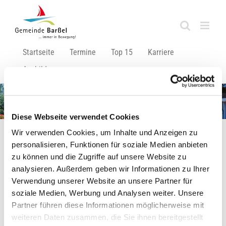
Zum
Inhalt
springen
Startseite
Termine
Top 15
Karriere
Ausbildung
Hausnummervergabe
Diese Webseite verwendet Cookies
Wir verwenden Cookies, um Inhalte und Anzeigen zu
personalisieren, Funktionen für soziale Medien anbieten
zu können und die Zugriffe auf unsere Website zu
Hausnummervergabe
analysieren. Außerdem geben wir Informationen zu Ihrer
Verwendung unserer Website an unsere Partner für
Um sicherzustellen, dass Ortskundige insbesondere
soziale Medien, Werbung und Analysen weiter. Unsere
Einsatzkräfte der Feuerwehr, Polizei und Rettungsdienste
Partner führen diese Informationen möglicherweise mit
ohne Schwierigkeiten den betroffenen Ort auffinden können,
weiteren Daten zusammen, die Sie ihnen bereitgestellt
werden Hausnummern vergeben. In der Regel werden die