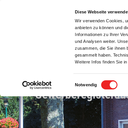
Zum
Inhalt
Diese Webseite verwende
S
springen
Wir verwenden Cookies, um
anbieten zu können und di
Aktuelles
Bürgerservice
Rats- / Bürger
Informationen zu Ihrer Ve
und Analysen weiter. Unse
zusammen, die Sie ihnen b
gesammelt haben. Technis
Weitere Infos finden Sie 
Einwilligungsauswahl
Notwendig
Gewerberegisterau