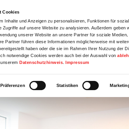
t Cookies
tartseite
Termine
Top 15
Karriere
 Inhalte und Anzeigen zu personalisieren, Funktionen für sozia
e Zugriffe auf unsere Website zu analysieren. Außerdem geben w
info
Wirtschaft / Wohnen
Bildung / Soziales
Touristik / F
rwendung unserer Website an unsere Partner für soziale Medien
re Partner führen diese Informationen möglicherweise mit weite
ereitgestellt haben oder die sie im Rahmen Ihrer Nutzung der D
ch notwendige Cookies werden auch bei der Auswahl von
able
in unserem
Datenschutzhinweis
.
Impressum
Präferenzen
Statistiken
Marketin