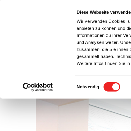
Zum
Inhalt
Diese Webseite verwende
S
springen
Wir verwenden Cookies, um
anbieten zu können und di
Aktuelles
Bürgerservice
Rats- / Bürger
Informationen zu Ihrer Ve
und Analysen weiter. Unse
zusammen, die Sie ihnen b
gesammelt haben. Technis
Weitere Infos finden Sie 
Einwilligungsauswahl
Neue Räume für die Polizei!
Notwendig
Zeige
grösseres
Bild