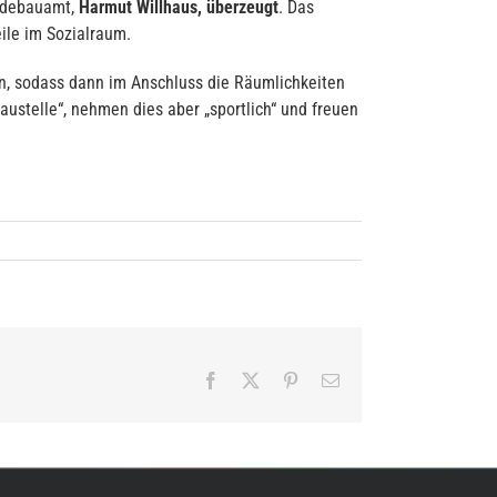
ndebauamt,
Harmut Willhaus, überzeugt
. Das
ile im Sozialraum.
n, sodass dann im Anschluss die Räumlichkeiten
ustelle“, nehmen dies aber „sportlich“ und freuen
Facebook
X
Pinterest
E-
Mail