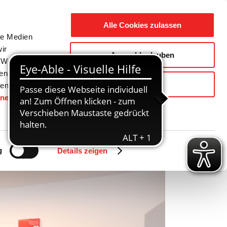
Suche
Ausbildung
Alle Cookies zulassen
nach:
le Medien
ir
Auswahl erlauben
reizeit
Gemeinde / Geschichte
, Werbung
ren Daten
Ablehnen
ienste
hnen
gesetzt.
Zurück
Vor
g
Details zeigen