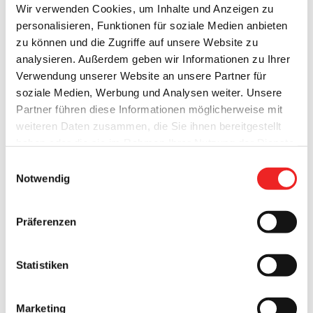
15. September 2016
Wir verwenden Cookies, um Inhalte und Anzeigen zu
personalisieren, Funktionen für soziale Medien anbieten
zu können und die Zugriffe auf unsere Website zu
analysieren. Außerdem geben wir Informationen zu Ihrer
Verwendung unserer Website an unsere Partner für
Freizeittipp fürs Wochenende!
soziale Medien, Werbung und Analysen weiter. Unsere
Partner führen diese Informationen möglicherweise mit
weiteren Daten zusammen, die Sie ihnen bereitgestellt
Tolle Aktion im Moor- und Fehnmuseum! Fledermausabend!
haben oder die sie im Rahmen Ihrer Nutzung der Dienste
Am Freitag, dem 09.09.2016, gibt es beim Moor- und
gesammelt haben. Technisch notwendige Cookies
Fehnmuseum in Elisabethfehn einen "Fledermausabend".
Einwilligungsauswahl
werden auch bei der Auswahl von
ablehnen
gesetzt.
Veranstalter ist die NABU-Ortsgruppe Elisabethfehn. Bei
Notwendig
Weitere Infos finden Sie in
dieser Naturerlebnisveranstaltunggeht es um
unserem
Datenschutzhinweis
.
Impressum
geheimnisvolle Tiere, die „mit den Ohren sehen und mit den
Präferenzen
Händen fliegen“ können. Treffpunkt ist der
Museumsparkplatz beim Moor- und Fehnmuseum, an der
Oldenburger [...]
Statistiken
7. September 2016
Marketing