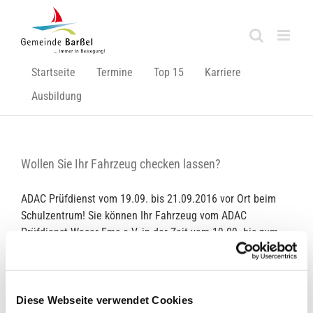
Zum
Inhalt
springen
Startseite
Termine
Top 15
Karriere
Ausbildung
Wollen Sie Ihr Fahrzeug checken lassen?
ADAC Prüfdienst vom 19.09. bis 21.09.2016 vor Ort beim
Schulzentrum! Sie können Ihr Fahrzeug vom ADAC
Prüfdienst Weser-Ems e.V. in der Zeit vom 19.09. bis zum
21.09.2016 überprüfen lassen. Getestet werden vor Ort
beim Schulzentrum die Bremsen, Stoßdämpfer und
Tachometer! Nutzen Sie dieses Angebot!
Diese Webseite verwendet Cookies