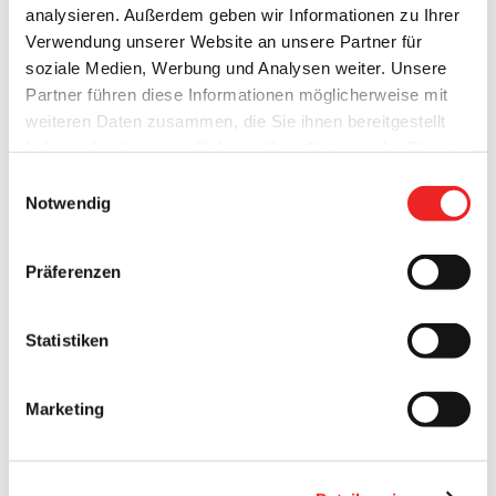
analysieren. Außerdem geben wir Informationen zu Ihrer
Verwendung unserer Website an unsere Partner für
soziale Medien, Werbung und Analysen weiter. Unsere
Partner führen diese Informationen möglicherweise mit
weiteren Daten zusammen, die Sie ihnen bereitgestellt
haben oder die sie im Rahmen Ihrer Nutzung der Dienste
gesammelt haben. Technisch notwendige Cookies
Einwilligungsauswahl
werden auch bei der Auswahl von
ablehnen
gesetzt.
Notwendig
Weitere Infos finden Sie in
unserem
Datenschutzhinweis
.
Impressum
Präferenzen
Statistiken
Marketing