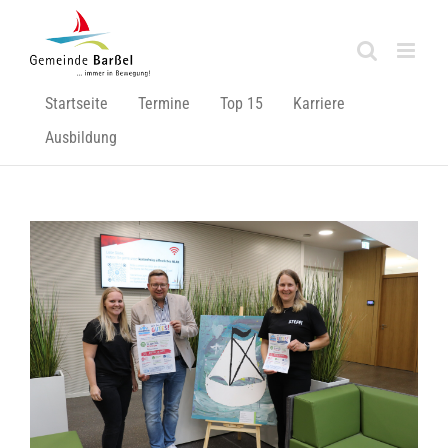
Zum
Inhalt
springen
Startseite
Termine
Top 15
Karriere
Ausbildung