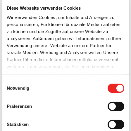
Diese Webseite verwendet Cookies
Wir verwenden Cookies, um Inhalte und Anzeigen zu
personalisieren, Funktionen für soziale Medien anbieten
zu können und die Zugriffe auf unsere Website zu
analysieren. Außerdem geben wir Informationen zu Ihrer
Verwendung unserer Website an unsere Partner für
soziale Medien, Werbung und Analysen weiter. Unsere
Partner führen diese Informationen möglicherweise mit
weiteren Daten zusammen, die Sie ihnen bereitgestellt
haben oder die sie im Rahmen Ihrer Nutzung der Dienste
gesammelt haben. Technisch notwendige Cookies
Einwilligungsauswahl
werden auch bei der Auswahl von
ablehnen
gesetzt.
Notwendig
Weitere Infos finden Sie in
unserem
Datenschutzhinweis
.
Impressum
Präferenzen
Statistiken