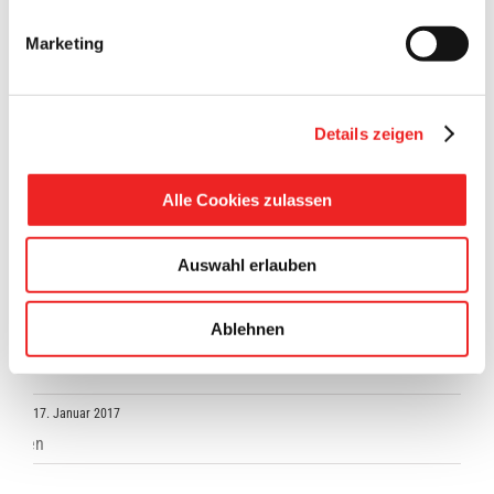
Marketing
Details zeigen
Schutzengelprojekt!
Bist Du oder wirst Du in diesem Jahr 16? Dann mach mit
Alle Cookies zulassen
und sei ein "Schutzengel"! Die Landkreise Cloppenburg und
Vechta führen in Kooperation mit der Polizeiinspektion
Auswahl erlauben
Cloppenburg/Vechta seit 10 Jahren das
„Schutzengelprojekt“ durch. In diesem Jahr ist es der
Ablehnen
Jahrgang 2001 - also alle Jugendlichen, die in 2017 16
Jahre alt werden - der [...]
17. Januar 2017