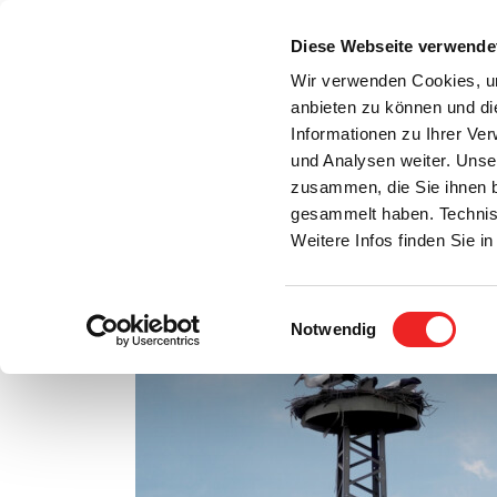
Zum
Inhalt
Diese Webseite verwende
S
springen
Wir verwenden Cookies, um
anbieten zu können und di
Aktuelles
Bürgerservice
Rats- / Bürger
Informationen zu Ihrer Ve
und Analysen weiter. Unse
zusammen, die Sie ihnen b
gesammelt haben. Technis
Weitere Infos finden Sie 
Einwilligungsauswahl
Notwendig
stream