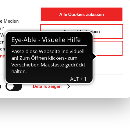
Suche
Ausbildung
Alle Cookies zulassen
nach:
le Medien
ir
Auswahl erlauben
reizeit
Gemeinde / Geschichte
, Werbung
ren Daten
Ablehnen
ienste
hnen
gesetzt.
g
Details zeigen