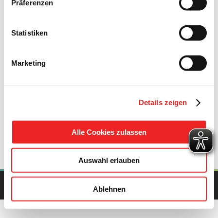
Präferenzen
Gesamtes Dokument hier herunterladen:
Statistiken
20. Januar 2017
Marketing
Diesen Beitrag teilen
Details zeigen
Facebook
X
Pinterest
E-
Mail
Alle Cookies zulassen
Auswahl erlauben
Copyright Gemeinde Barßel | All Rights Reserved | Powered by
upcommerce.de
Ablehnen