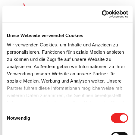
Zum
Inhalt
springen
Startseite
Termine
Top 15
Karriere
Diese Webseite verwendet Cookies
Ausbildung
Wir verwenden Cookies, um Inhalte und Anzeigen zu
personalisieren, Funktionen für soziale Medien anbieten
zu können und die Zugriffe auf unsere Website zu
analysieren. Außerdem geben wir Informationen zu Ihrer
Zurück
Vor
Verwendung unserer Website an unsere Partner für
soziale Medien, Werbung und Analysen weiter. Unsere
Partner führen diese Informationen möglicherweise mit
weiteren Daten zusammen, die Sie ihnen bereitgestellt
Stellenausschreibung!
haben oder die sie im Rahmen Ihrer Nutzung der Dienste
gesammelt haben. Technisch notwendige Cookies
Für den Betrieb der Schleusen- und Brückbauwerke des
Einwilligungsauswahl
werden auch bei der Auswahl von
ablehnen
gesetzt.
Elisabethfehnkanals werden Mitarbeiter gesucht! Nähere
Notwendig
Weitere Infos finden Sie in
Informationen entnehmen Sie bitte der beigefügten
unserem
Datenschutzhinweis
.
Impressum
Stellenanzeige.