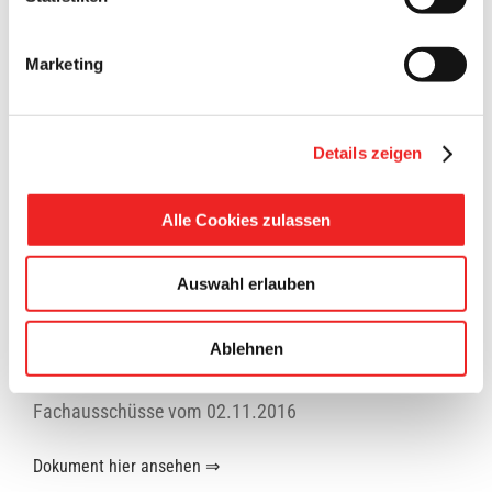
5. April 2019
Marketing
Details zeigen
Alle Cookies zulassen
t,
e
Auswahl erlauben
Ablehnen
Geschäftsordnung für den Rat, VA und die
Fachausschüsse vom 02.11.2016
Dokument hier ansehen ⇒