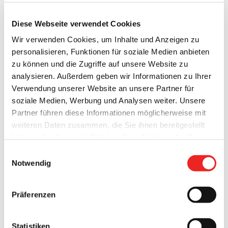
20. Januar 2020
Diese Webseite verwendet Cookies
Wir verwenden Cookies, um Inhalte und Anzeigen zu
personalisieren, Funktionen für soziale Medien anbieten
zu können und die Zugriffe auf unsere Website zu
analysieren. Außerdem geben wir Informationen zu Ihrer
Verwendung unserer Website an unsere Partner für
soziale Medien, Werbung und Analysen weiter. Unsere
Partner führen diese Informationen möglicherweise mit
e
weiteren Daten zusammen, die Sie ihnen bereitgestellt
haben oder die sie im Rahmen Ihrer Nutzung der Dienste
gesammelt haben. Technisch notwendige Cookies
Einwilligungsauswahl
werden auch bei der Auswahl von
ablehnen
gesetzt.
Notwendig
Weitere Infos finden Sie in
Hauptsatzung der Gemeinde Barßel
unserem
Datenschutzhinweis
.
Impressum
Präferenzen
Dokument hier ansehen ⇒
Statistiken