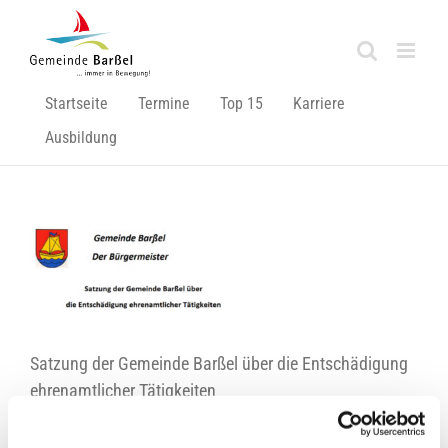
Zum
Inhalt
springen
Startseite
Termine
Top 15
Karriere
Ausbildung
l
Satzung der Gemeinde Barßel über die Entschädigung
ehrenamtlicher Tätigkeiten
Dokument hier einsehen ⇒