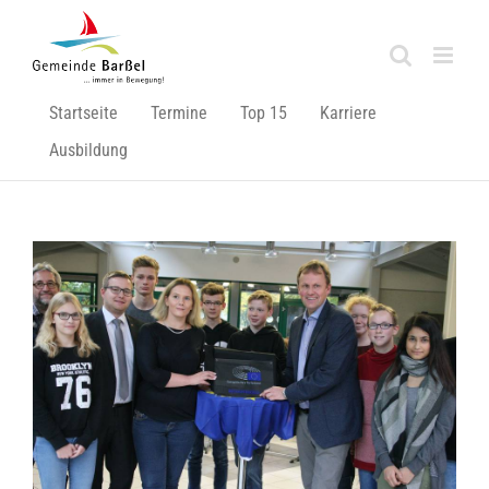
Zum
Inhalt
springen
Startseite
Termine
Top 15
Karriere
Ausbildung