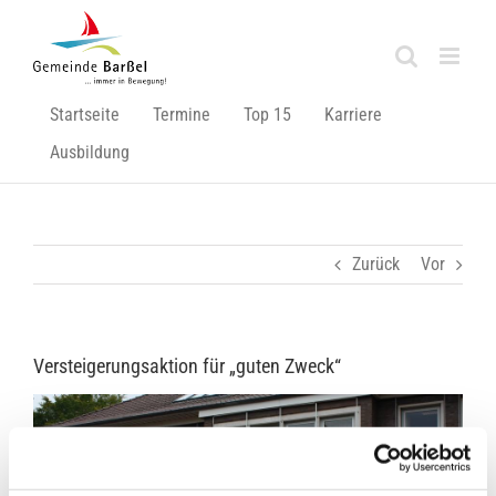
Zum
Inhalt
springen
Startseite
Termine
Top 15
Karriere
Ausbildung
Zurück
Vor
Versteigerungsaktion für „guten Zweck“
Zeige
grösseres
Bild