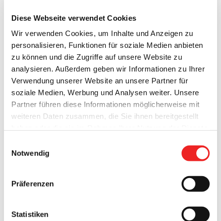
Diese Webseite verwendet Cookies
Wir verwenden Cookies, um Inhalte und Anzeigen zu
personalisieren, Funktionen für soziale Medien anbieten
zu können und die Zugriffe auf unsere Website zu
analysieren. Außerdem geben wir Informationen zu Ihrer
Verwendung unserer Website an unsere Partner für
soziale Medien, Werbung und Analysen weiter. Unsere
Wer möchte „den Esel“ haben?
Partner führen diese Informationen möglicherweise mit
weiteren Daten zusammen, die Sie ihnen bereitgestellt
Zur Zeit werden im Rahmen der Ortskernsanierung und –
haben oder die sie im Rahmen Ihrer Nutzung der Dienste
umgestaltung in der Barßeler Ortsmitte zwei ehemalige
gesammelt haben. Technisch notwendige Cookies
Einwilligungsauswahl
Geschäftsgebäude abgerissen.
werden auch bei der Auswahl von
ablehnen
gesetzt.
Notwendig
Weitere Infos finden Sie in
Besonders einprägsam war das an einem der zwei Gebäude
unserem
Datenschutzhinweis
.
Impressum
befestigte
Schild mit einem Esel
.
Präferenzen
Statistiken