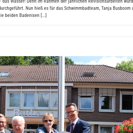
 – das Wasser! Denn im Rahmen der jährlichen Revisionsarbeiten wur
urchgeführt. Nun hieß es für das Schwimmbadteam, Tanja Busboom u
e beiden Badenixen [...]