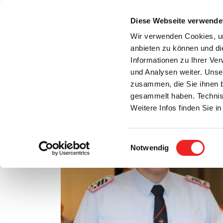
Zum
Inhalt
Diese Webseite verwende
S
springen
Wir verwenden Cookies, um
anbieten zu können und di
Aktuelles
Bürgerservice
Rats- / Bürger
Informationen zu Ihrer Ve
und Analysen weiter. Unse
zusammen, die Sie ihnen b
gesammelt haben. Technis
Weitere Infos finden Sie 
Einwilligungsauswahl
Notwendig