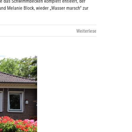
de das Schwimmbecken komplett entleert, der
nd Melanie Block, wieder „Wasser marsch“ zur