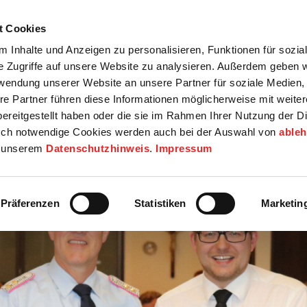
t Cookies
tartseite
Termine
Top 15
Karriere
 Inhalte und Anzeigen zu personalisieren, Funktionen für sozia
e Zugriffe auf unsere Website zu analysieren. Außerdem geben w
info
Wirtschaft / Wohnen
Bildung / Soziales
Touristik / F
rwendung unserer Website an unsere Partner für soziale Medien
re Partner führen diese Informationen möglicherweise mit weite
ereitgestellt haben oder die sie im Rahmen Ihrer Nutzung der D
ch notwendige Cookies werden auch bei der Auswahl von
able
in unserem
Datenschutzhinweis
.
Impressum
Präferenzen
Statistiken
Marketin