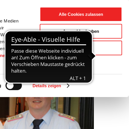
Suche
Ausbildung
Alle Cookies zulassen
nach:
le Medien
ir
Auswahl erlauben
reizeit
Gemeinde / Geschichte
, Werbung
ren Daten
Ablehnen
ienste
hnen
gesetzt.
g
Details zeigen