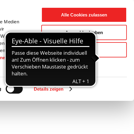
Suche
Ausbildung
Alle Cookies zulassen
nach:
le Medien
ir
Auswahl erlauben
reizeit
Gemeinde / Geschichte
, Werbung
ren Daten
Ablehnen
ienste
hnen
gesetzt.
g
Details zeigen