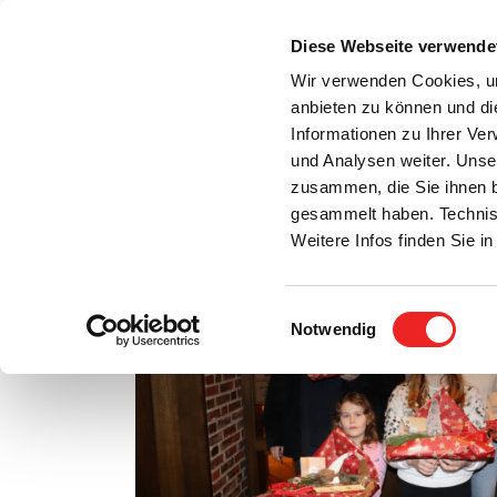
Zum
Inhalt
Diese Webseite verwende
S
springen
Wir verwenden Cookies, um
anbieten zu können und di
Aktuelles
Bürgerservice
Rats- / Bürger
Informationen zu Ihrer Ve
und Analysen weiter. Unse
zusammen, die Sie ihnen b
gesammelt haben. Technis
Weitere Infos finden Sie 
Einwilligungsauswahl
Notwendig