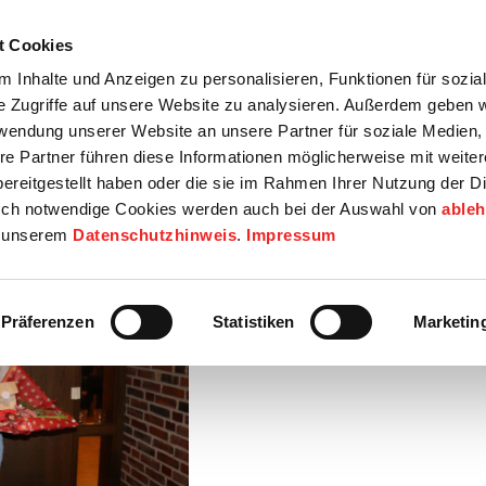
t Cookies
tartseite
Termine
Top 15
Karriere
 Inhalte und Anzeigen zu personalisieren, Funktionen für sozia
e Zugriffe auf unsere Website zu analysieren. Außerdem geben w
info
Wirtschaft / Wohnen
Bildung / Soziales
Touristik / F
rwendung unserer Website an unsere Partner für soziale Medien
re Partner führen diese Informationen möglicherweise mit weite
ereitgestellt haben oder die sie im Rahmen Ihrer Nutzung der D
ch notwendige Cookies werden auch bei der Auswahl von
able
in unserem
Datenschutzhinweis
.
Impressum
Präferenzen
Statistiken
Marketin