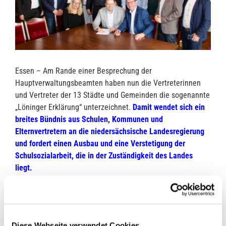
Essen – Am Rande einer Besprechung der
Hauptverwaltungsbeamten haben nun die Vertreterinnen
und Vertreter der 13 Städte und Gemeinden die sogenannte
„Löninger Erklärung“ unterzeichnet.
Damit wendet sich ein
breites Bündnis aus Schulen, Kommunen und
Elternvertretern an die niedersächsische Landesregierung
und fordert einen Ausbau und eine Verstetigung der
Schulsozialarbeit, die in der Zuständigkeit des Landes
liegt.
„Wir unterstützen diesen Schulterschluss, um das Land an
seine Verantwortung in diesem immer wichtiger werdenden
Teilbereich des Schullebens zu erinnern“, macht Nils
Diese Webseite verwendet Cookies