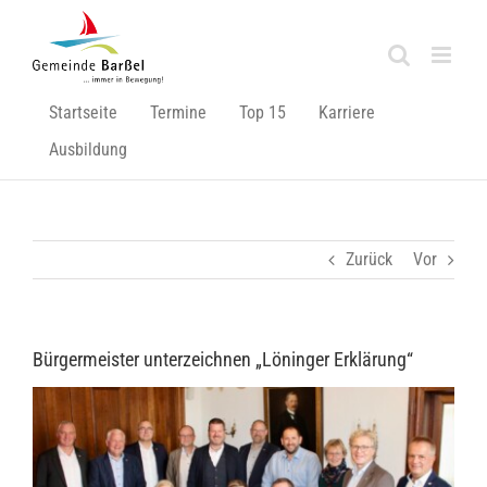
Zum
Inhalt
springen
Startseite
Termine
Top 15
Karriere
Ausbildung
Zurück
Vor
Bürgermeister unterzeichnen „Löninger Erklärung“
Zeige
grösseres
Bild