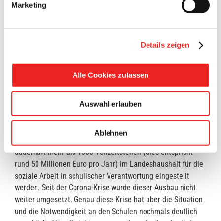
Sehr geehrte Damen und Herren,
Marketing
schon seit 2017 hat das Land Niedersachsen offiziell die
Verantwortung für die soziale Arbeit in schulischer
Details zeigen
Verantwortung übernommen und als Landesaufgabe
definiert (gemäß RdErl. D. MK vom 01.08.2017). Noch bis
zur Corona-Krise war unter der GroKo von 2019 – 2021
Alle Cookies zulassen
geplant, zusätzliche Fachkräfte vom Land einzustellen und
dabei sollten insbesondere auch Grundschulen und
Auswahl erlauben
Gymnasien berücksichtigt werden. Das Land Niedersachsen
hat die Zuständigkeit für die Schulsozialarbeit an
Gymnasien anerkannt. Mit den damals schon vorhandenen
Ablehnen
Stellen an Ganztagsschulen und BBS sollten insgesamt
dauerhaft mehr als 1000 Vollzeitstellen (dies entspricht
rund 50 Millionen Euro pro Jahr) im Landeshaushalt für die
soziale Arbeit in schulischer Verantwortung eingestellt
werden. Seit der Corona-Krise wurde dieser Ausbau nicht
weiter umgesetzt. Genau diese Krise hat aber die Situation
und die Notwendigkeit an den Schulen nochmals deutlich