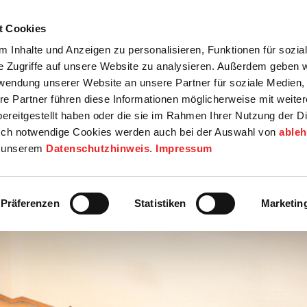
t Cookies
tartseite
Termine
Top 15
Karriere
 Inhalte und Anzeigen zu personalisieren, Funktionen für sozia
e Zugriffe auf unsere Website zu analysieren. Außerdem geben w
info
Wirtschaft / Wohnen
Bildung / Soziales
Touristik / F
rwendung unserer Website an unsere Partner für soziale Medien
re Partner führen diese Informationen möglicherweise mit weite
ereitgestellt haben oder die sie im Rahmen Ihrer Nutzung der D
ch notwendige Cookies werden auch bei der Auswahl von
able
in unserem
Datenschutzhinweis
.
Impressum
Präferenzen
Statistiken
Marketin