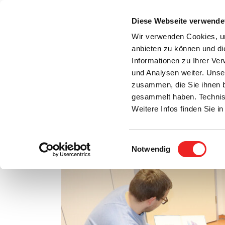
Zum
Inhalt
Diese Webseite verwende
S
springen
Wir verwenden Cookies, um
anbieten zu können und di
Aktuelles
Bürgerservice
Rats- / Bürger
Informationen zu Ihrer Ve
und Analysen weiter. Unse
zusammen, die Sie ihnen b
gesammelt haben. Technis
Weitere Infos finden Sie 
Einwilligungsauswahl
Bürgermeister liest den Kleinsten vor
Notwendig
Zeige
grösseres
Bild