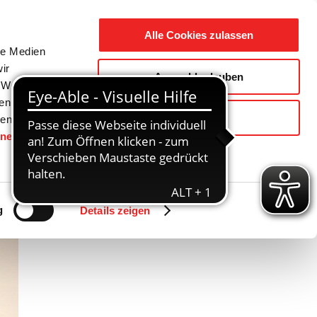
Suche
Ausbildung
Alle Cookies zulassen
nach:
le Medien
ir
Auswahl erlauben
reizeit
Gemeinde / Geschichte
, Werbung
ren Daten
Ablehnen
ienste
hnen
gesetzt.
Zurück
Vor
g
Details zeigen