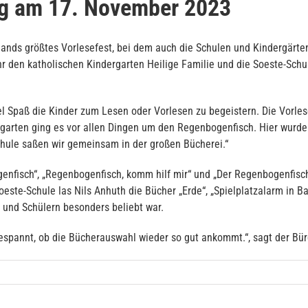
ag am 17. November 2023
lands größtes Vorlesefest, bei dem auch die Schulen und Kindergärt
r den katholischen Kindergarten Heilige Familie und die Soeste-Schu
iel Spaß die Kinder zum Lesen oder Vorlesen zu begeistern. Die Vorle
ergarten ging es vor allen Dingen um den Regenbogenfisch. Hier wur
ule saßen wir gemeinsam in der großen Bücherei.“
nfisch“, „Regenbogenfisch, komm hilf mir“ und „Der Regenbogenfisch
oeste-Schule las Nils Anhuth die Bücher „Erde“, „Spielplatzalarm in B
 und Schülern besonders beliebt war.
gespannt, ob die Bücherauswahl wieder so gut ankommt.“, sagt der Bür