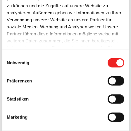
Ausschreibungsportal ⇒
zu können und die Zugriffe auf unsere Website zu
analysieren. Außerdem geben wir Informationen zu Ihrer
10. Juli 2024
Verwendung unserer Website an unsere Partner für
soziale Medien, Werbung und Analysen weiter. Unsere
Partner führen diese Informationen möglicherweise mit
weiteren Daten zusammen, die Sie ihnen bereitgestellt
haben oder die sie im Rahmen Ihrer Nutzung der Dienste
gesammelt haben. Technisch notwendige Cookies
Einwilligungsauswahl
werden auch bei der Auswahl von
ablehnen
gesetzt.
Notwendig
Weitere Infos finden Sie in
unserem
Datenschutzhinweis
.
Impressum
Präferenzen
Statistiken
Marketing