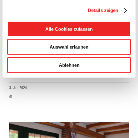
Neue Drucker vermeiden Co²-Emmissionen
Details zeigen
Im Rahmen des Rathausneubaus hatte die zweiköpfige IT-
Abteilung der Gemeinde Barßel alle Hände voll zu tun.
Alle Cookies zulassen
Insgesamt wurden 45 Arbeitsplatzrechner, 90 Monitore, vier
Informationsmonitore im Atrium, vier interaktive Monitore
Auswahl erlauben
für die Besprechungsräume, 35 digitale Türschilder, eine
neue Cloud-Telefonanlage mit 45 Telefonen und 45
Headsets sowie 15 WLAN-Access-Points in Betrieb
Ablehnen
genommen. Zwei neue Multifunktionsdrucker, die in [...]
3. Juli 2024