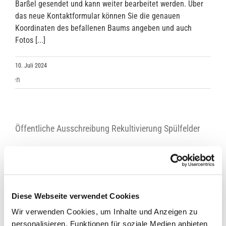
Barßel gesendet und kann weiter bearbeitet werden. Über
das neue Kontaktformular können Sie die genauen
Koordinaten des befallenen Baums angeben und auch
Fotos [...]
10. Juli 2024
Öffentliche Ausschreibung Rekultivierung Spülfelder
Die Gemeinde Barßel schreibt die Rekultivierungsarbeiten
von 3 Spülfeldern gelegen am Barßeler Tief öffentlich aus.
Die Submission findet am 30.07.2024 statt. Nähere
Informationen sind auf dem Ausschreibungsportal des
Diese Webseite verwendet Cookies
NLWKN zu entnehmen (Veröffentlichung am 09.07., Seite
Wir verwenden Cookies, um Inhalte und Anzeigen zu
3). Mit nachfolgenden Link gelangen Sie zum
personalisieren, Funktionen für soziale Medien anbieten