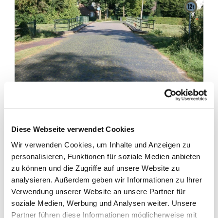
Brücke wird saniert!
Diese Webseite verwendet Cookies
Die Brücke im Zuge der Straße "Zum Walde" in Harkebrügge
Wir verwenden Cookies, um Inhalte und Anzeigen zu
wird im Zeitraum 16.10.2017 bis 03.11.2017 saniert und
personalisieren, Funktionen für soziale Medien anbieten
daher für den Verkehr voll gesperrt. Der Brückenbelag ist
zu können und die Zugriffe auf unsere Website zu
abgängig und wird daher erneuert. Eine Umleitung ist
analysieren. Außerdem geben wir Informationen zu Ihrer
entsprechend ausgeschildert. Wir bitten um Verständnis!
Verwendung unserer Website an unsere Partner für
Ihre Gemeindeverwaltung
soziale Medien, Werbung und Analysen weiter. Unsere
Partner führen diese Informationen möglicherweise mit