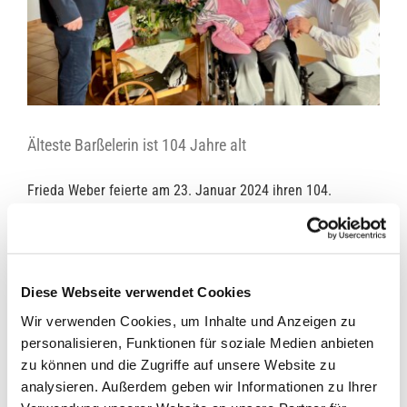
Älteste Barßelerin ist 104 Jahre alt
Frieda Weber feierte am 23. Januar 2024 ihren 104.
Geburtstag und ist damit die älteste Bürgerin in der
Gemeinde Barßel. Seit 2020 lebt die gebürtige Aperbergerin
im Wohn- und Pflegeheim „to huus“ in Barßelermoor, wo sie
ihren Ehrentag feierte. Sie erhielt Besuch von Familie und
Diese Webseite verwendet Cookies
Verwandtschaft aus dem Ammerland. Außerdem
überbrachten ihr der stellvertretende Landrat [...]
Wir verwenden Cookies, um Inhalte und Anzeigen zu
personalisieren, Funktionen für soziale Medien anbieten
zu können und die Zugriffe auf unsere Website zu
24. Januar 2024
analysieren. Außerdem geben wir Informationen zu Ihrer