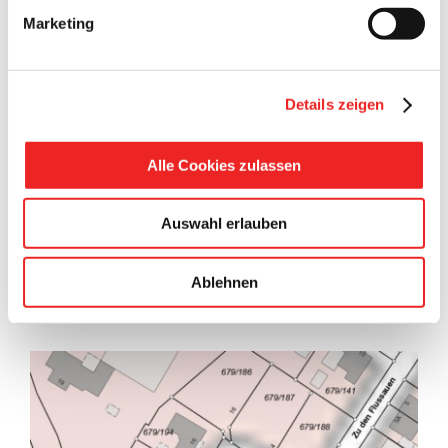
Marketing
Bekanntmachung Feststellungsbeschluss
Für die 38. Änderung des Flächennutzungsplanes (Bereich
Details zeigen
Wohnbaufläche Neuland) erfolgt die amtliche
Bekanntmachung des Feststellungsbeschlusses. Nähere
Informationen entnehmen Sie bitte dem beigefügten
Alle Cookies zulassen
Dokument. Hier herunterladen ⇒
Auswahl erlauben
20. Dezember 2018
Ablehnen