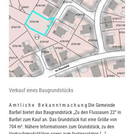
Verkauf eines Baugrundstücks
A m t l i c h e B e k a n n t m a c h u n g Die Gemeinde
Barßel bietet das Baugrundstück „Zu den Flussauen 22“ in
Barßel zum Kauf an. Das Grundstück hat eine Größe von
704 m². Nähere Informationen zum Grundstück, zu den
Verkaufsmodalitäten sowie zum festgesetzten [...]