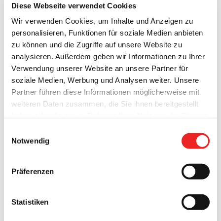
Diese Webseite verwendet Cookies
20. Dezember 2018
Wir verwenden Cookies, um Inhalte und Anzeigen zu
personalisieren, Funktionen für soziale Medien anbieten
zu können und die Zugriffe auf unsere Website zu
analysieren. Außerdem geben wir Informationen zu Ihrer
Verwendung unserer Website an unsere Partner für
Bekanntmachung Satzungsbeschluss für das neue
soziale Medien, Werbung und Analysen weiter. Unsere
Wohnbaugebiet in Neuland-Brinkstraße
Partner führen diese Informationen möglicherweise mit
weiteren Daten zusammen, die Sie ihnen bereitgestellt
Der Satzungsbeschluss für das neu geplante
haben oder die sie im Rahmen Ihrer Nutzung der Dienste
Wohnbaugebiet "Neuland (Brinkstraße)" wird hiermit
gesammelt haben. Technisch notwendige Cookies
Einwilligungsauswahl
veröffentlicht. Der Inhalt der amtlichen Bekanntmachung ist
werden auch bei der Auswahl von
ablehnen
gesetzt.
Notwendig
dem beigefügten Dokument zu entnehmen! Dokument hier
Weitere Infos finden Sie in
herunterladen ⇒
unserem
Datenschutzhinweis
.
Impressum
Präferenzen
20. Dezember 2018
Statistiken