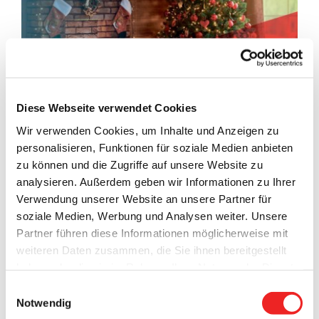
Diese Webseite verwendet Cookies
Wir verwenden Cookies, um Inhalte und Anzeigen zu
personalisieren, Funktionen für soziale Medien anbieten
zu können und die Zugriffe auf unsere Website zu
analysieren. Außerdem geben wir Informationen zu Ihrer
Verwendung unserer Website an unsere Partner für
Weihnachtsgrüße
soziale Medien, Werbung und Analysen weiter. Unsere
Partner führen diese Informationen möglicherweise mit
Liebe Bürgerinnen und Bürger der Gemeinde Barßel, nun ist
weiteren Daten zusammen, die Sie ihnen bereitgestellt
es bald geschafft: 2021, das erste „komplette“ Corona-Jahr,
haben oder die sie im Rahmen Ihrer Nutzung der Dienste
geht zu Ende. Wie auch im Vorjahr hat die Pandemie die
gesammelt haben. Technisch notwendige Cookies
Einwilligungsauswahl
Geschehnisse auf dem gesamten Planeten bestimmt. Der
werden auch bei der Auswahl von
ablehnen
gesetzt.
Notwendig
Umgang mit dieser Ausnahmesituation und einer „neuen
Weitere Infos finden Sie in