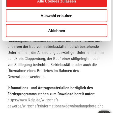
Alle Cookies zulassen
Zum Förderprogramm
:
Auswahl erlauben
Kreis und Kommunen finanzieren den Fördertopf mit je
313.000 Euro pro Jahr. Ziel ist es, Arbeitsplätze in den
Städten und Gemeinden zu schaffen bzw. zu sichern und die
Ablehnen
Eigenkapitalbasis von Gründern, kleinen Unternehmen und
Nachfolgeunternehmen zu stärken. Gefördert werden unter
anderem der Bau von Betriebsstätten durch bestehende
Unternehmen, die Ansiedlung auswärtiger Unternehmen im
Landkreis Cloppenburg, der Kauf einer stillgelegten oder
von Stilllegung bedrohten Betriebsstätte oder auch die
Übernahme eines Betriebes im Rahmen des
Generationenwechsels.
Informations- und Antragsmaterialien bezüglich des
Förderprogramms stehen zum Download bereit unter:
https://www.lkclp.de/wirtschaft-
gewerbe/wirtschaftsinformationen/downloadangebote.php