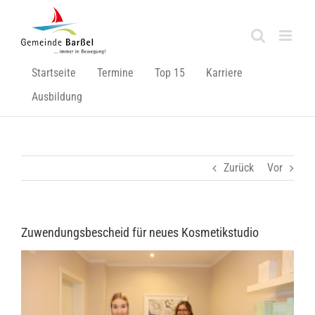
Zum
Inhalt
springen
Startseite
Termine
Top 15
Karriere
Ausbildung
Zurück
Vor
Zuwendungsbescheid für neues Kosmetikstudio
Zeige
grösseres
Bild