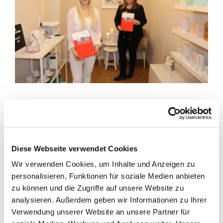
Einen Zuwendungsbescheid aus dem Förderprogramm für
kleine und mittelständische Unternehmen (KMU) erhielt
nun Lara Block für die Errichtung ihres Kosmetikstudios in
Harkebrügge. Die staatlich anerkannte Kosmetikerin
Diese Webseite verwendet Cookies
machte sich im September 2020 in ihrem Heimatort
selbstständig.
Die Errichtung der dafür notwendigen
Wir verwenden Cookies, um Inhalte und Anzeigen zu
Betriebsstätte unterstützen der Landkreis und die
personalisieren, Funktionen für soziale Medien anbieten
Gemeinde Barßel finanziell mit einem Zuschuss in Höhe von
zu können und die Zugriffe auf unsere Website zu
maximal 3.986 Euro.
analysieren. Außerdem geben wir Informationen zu Ihrer
Verwendung unserer Website an unsere Partner für
Lara Block berichtet vom Start ihres Unternehmens: „Gleich