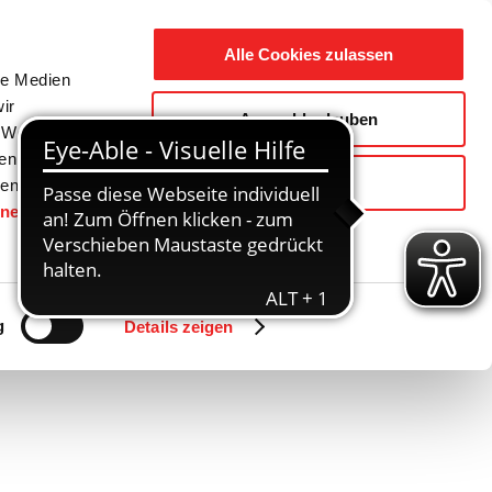
Suche
Ausbildung
Alle Cookies zulassen
nach:
le Medien
ir
Auswahl erlauben
reizeit
Gemeinde / Geschichte
, Werbung
ren Daten
Ablehnen
ienste
hnen
gesetzt.
Zurück
Vor
g
Details zeigen