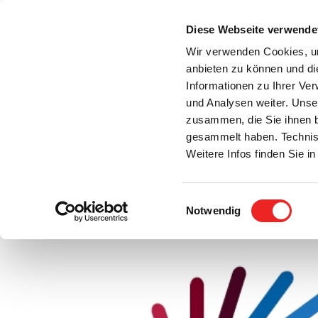
Zum
Inhalt
Diese Webseite verwende
S
springen
Wir verwenden Cookies, um
anbieten zu können und di
Aktuelles
Bürgerservice
Rats- / Bürger
Informationen zu Ihrer Ve
und Analysen weiter. Unse
zusammen, die Sie ihnen b
gesammelt haben. Technis
Weitere Infos finden Sie 
Einwilligungsauswahl
Info-Veranstaltung: Engagementlotsen für Ehr
Notwendig
Zeige
grösseres
Bild