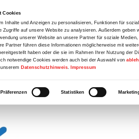
t Cookies
tartseite
Termine
Top 15
Karriere
 Inhalte und Anzeigen zu personalisieren, Funktionen für sozia
e Zugriffe auf unsere Website zu analysieren. Außerdem geben w
info
Wirtschaft / Wohnen
Bildung / Soziales
Touristik / F
rwendung unserer Website an unsere Partner für soziale Medien
re Partner führen diese Informationen möglicherweise mit weite
ereitgestellt haben oder die sie im Rahmen Ihrer Nutzung der D
ch notwendige Cookies werden auch bei der Auswahl von
able
in unserem
Datenschutzhinweis
.
Impressum
enamtliche in Niedersachsen
Präferenzen
Statistiken
Marketin