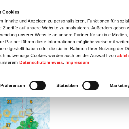
t Cookies
tartseite
Termine
Top 15
Karriere
 Inhalte und Anzeigen zu personalisieren, Funktionen für sozia
e Zugriffe auf unsere Website zu analysieren. Außerdem geben w
info
Wirtschaft / Wohnen
Bildung / Soziales
Touristik / F
rwendung unserer Website an unsere Partner für soziale Medien
re Partner führen diese Informationen möglicherweise mit weite
ereitgestellt haben oder die sie im Rahmen Ihrer Nutzung der D
ch notwendige Cookies werden auch bei der Auswahl von
able
in unserem
Datenschutzhinweis
.
Impressum
füllter Adventskalender!
Präferenzen
Statistiken
Marketin