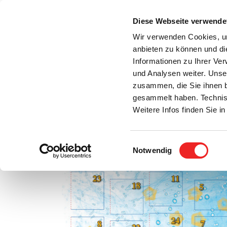
Zum
Inhalt
Diese Webseite verwende
S
springen
Wir verwenden Cookies, um
anbieten zu können und di
Aktuelles
Bürgerservice
Rats- / Bürger
Informationen zu Ihrer Ve
und Analysen weiter. Unse
zusammen, die Sie ihnen b
gesammelt haben. Technis
Weitere Infos finden Sie 
Einwilligungsauswahl
Überraschungen hinter jedem Türchen! Prall ge
Notwendig
Zeige
grösseres
Bild