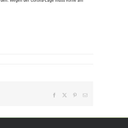
erden. Wegen der Corona-Lage muss vorne am
Facebook
X
Pinterest
E-
Mail