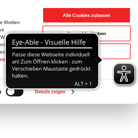
Suche
Ausbildung
Alle Cookies zulassen
nach:
le Medien
ir
Auswahl erlauben
reizeit
Gemeinde / Geschichte
, Werbung
ren Daten
Ablehnen
ienste
hnen
gesetzt.
Zurück
Vor
g
Details zeigen