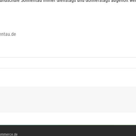
Grundschule Sonnentau immer dienstags und donnerstags abgeholt w
entau.de
ommerce.de