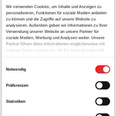
Wir verwenden Cookies, um Inhalte und Anzeigen zu
Die Gemeinde Barßel plant in diesem Jahr den Ausbau der
personalisieren, Funktionen für soziale Medien anbieten
Straße "Zum Walde" in Harkebrügge. Aus diesem Grunde
zu können und die Zugriffe auf unsere Website zu
werden die erforderlichen Bauleistungen öffentlich
analysieren. Außerdem geben wir Informationen zu Ihrer
ausgeschrieben. Nähere Einzelheiten entnehmen Sie bitte
Verwendung unserer Website an unsere Partner für
der beigefügten Bekanntmachung. Dokument hier ansehen
soziale Medien, Werbung und Analysen weiter. Unsere
/ herunterladen:
Partner führen diese Informationen möglicherweise mit
weiteren Daten zusammen, die Sie ihnen bereitgestellt
22. März 2016
haben oder die sie im Rahmen Ihrer Nutzung der Dienste
gesammelt haben. Technisch notwendige Cookies
Einwilligungsauswahl
werden auch bei der Auswahl von
ablehnen
gesetzt.
Notwendig
Weitere Infos finden Sie in
unserem
Datenschutzhinweis
.
Impressum
Präferenzen
Statistiken