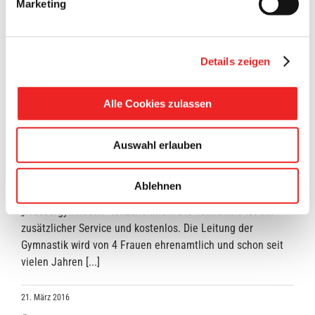
Marketing
Details zeigen
Alle Cookies zulassen
Ehrung im Hallenbad!
Leiterinnen der Wassergymnastik wurden geehrt! Jeden
Auswahl erlauben
Donnerstag findet im Hallenbad das „Frauenschwimmen“
von 19.00 Uhr bis 21.15 Uhr statt. Während dieser Zeit
Ablehnen
besteht in zwei Gruppen aufgeteilt die Möglichkeit, an einer
„Wassergymnastik“ teilzunehmen. Die Teilnahme ist ein
zusätzlicher Service und kostenlos. Die Leitung der
Gymnastik wird von 4 Frauen ehrenamtlich und schon seit
vielen Jahren [...]
21. März 2016