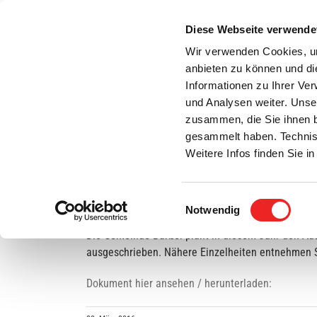
Zum
Inhalt
Diese Webseite verwende
S
springen
Wir verwenden Cookies, um
anbieten zu können und di
Aktuelles
Bürgerservice
Rats- / Bürger
Informationen zu Ihrer Ve
und Analysen weiter. Unse
zusammen, die Sie ihnen b
gesammelt haben. Technis
Weitere Infos finden Sie 
Einwilligungsauswahl
Ausschreibung von Bauleistungen
Notwendig
Die Gemeinde Barßel plant in diesem Jahr den Aus
ausgeschrieben. Nähere Einzelheiten entnehmen S
Dokument hier ansehen / herunterladen: