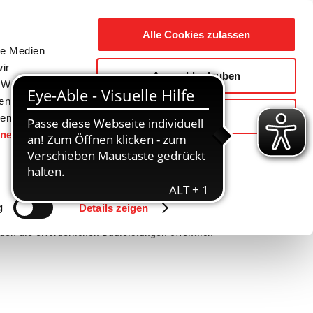
Suche
Ausbildung
Alle Cookies zulassen
nach:
le Medien
ir
Auswahl erlauben
reizeit
Gemeinde / Geschichte
, Werbung
ren Daten
Ablehnen
ienste
hnen
gesetzt.
Zurück
Vor
g
Details zeigen
n die erforderlichen Bauleistungen öffentlich