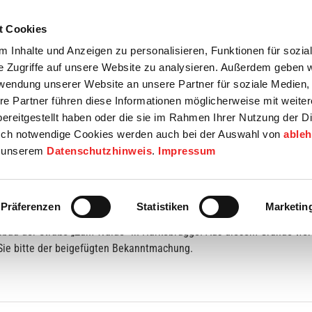
t Cookies
tartseite
Termine
Top 15
Karriere
 Inhalte und Anzeigen zu personalisieren, Funktionen für sozia
e Zugriffe auf unsere Website zu analysieren. Außerdem geben w
info
Wirtschaft / Wohnen
Bildung / Soziales
Touristik / F
rwendung unserer Website an unsere Partner für soziale Medien
re Partner führen diese Informationen möglicherweise mit weite
ereitgestellt haben oder die sie im Rahmen Ihrer Nutzung der D
ch notwendige Cookies werden auch bei der Auswahl von
able
in unserem
Datenschutzhinweis
.
Impressum
Präferenzen
Statistiken
Marketin
bau der Straße „Zum Walde“ in Harkebrügge. Aus diesem Grunde werde
ie bitte der beigefügten Bekanntmachung.