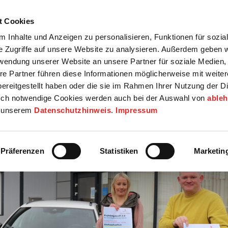
t Cookies
tartseite
Termine
Top 15
Karriere
 Inhalte und Anzeigen zu personalisieren, Funktionen für sozia
e Zugriffe auf unsere Website zu analysieren. Außerdem geben w
info
Wirtschaft / Wohnen
Bildung / Soziales
Touristik / F
rwendung unserer Website an unsere Partner für soziale Medien
re Partner führen diese Informationen möglicherweise mit weite
ereitgestellt haben oder die sie im Rahmen Ihrer Nutzung der D
ch notwendige Cookies werden auch bei der Auswahl von
able
in unserem
Datenschutzhinweis
.
Impressum
Präferenzen
Statistiken
Marketin