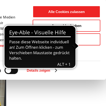
Suche
Ausbildung
Alle Cookies zulassen
nach:
le Medien
ir
Auswahl erlauben
reizeit
Gemeinde / Geschichte
, Werbung
ren Daten
Ablehnen
ienste
hnen
gesetzt.
g
Details zeigen