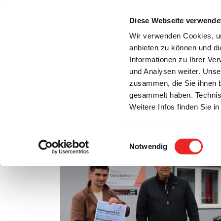
Zum
Inhalt
Diese Webseite verwende
S
springen
Wir verwenden Cookies, um
anbieten zu können und di
Aktuelles
Bürgerservice
Rats- / Bürger
Informationen zu Ihrer Ve
und Analysen weiter. Unse
zusammen, die Sie ihnen b
gesammelt haben. Technis
Weitere Infos finden Sie 
Einwilligungsauswahl
Notwendig