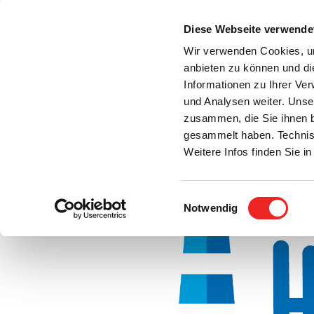
Zum
Inhalt
Diese Webseite verwende
S
springen
Wir verwenden Cookies, um
anbieten zu können und di
Aktuelles
Bürgerservice
Rats- / Bürger
Informationen zu Ihrer Ve
und Analysen weiter. Unse
zusammen, die Sie ihnen b
gesammelt haben. Technis
Weitere Infos finden Sie 
Einwilligungsauswahl
Notwendig