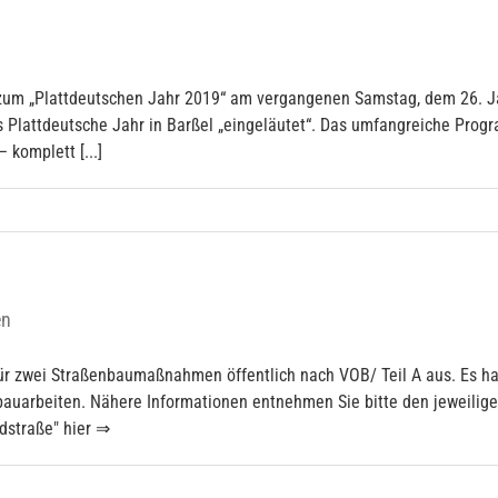
zum „Plattdeutschen Jahr 2019“ am vergangenen Samstag, dem 26. Janu
s Plattdeutsche Jahr in Barßel „eingeläutet“. Das umfangreiche Pro
 komplett [...]
en
ür zwei Straßenbaumaßnahmen öffentlich nach VOB/ Teil A aus. Es h
enbauarbeiten. Nähere Informationen entnehmen Sie bitte den jewe
straße" hier ⇒