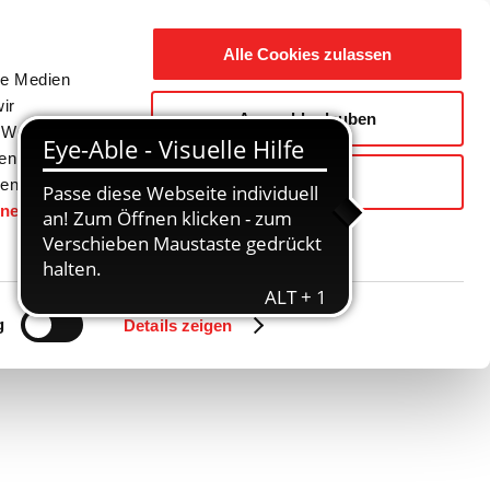
Suche
Ausbildung
Alle Cookies zulassen
nach:
le Medien
ir
Auswahl erlauben
reizeit
Gemeinde / Geschichte
, Werbung
ren Daten
Ablehnen
ienste
hnen
gesetzt.
g
Details zeigen