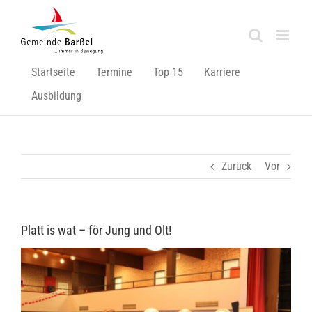
Zum
Inhalt
springen
Startseite
Termine
Top 15
Karriere
Ausbildung
Zurück
Vor
Platt is wat – för Jung und Olt!
Zeige
grösseres
Bild