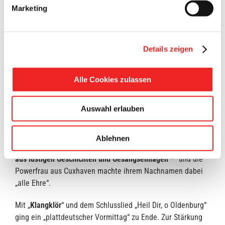
jeweiligen Ausrichter dazu. Darauf folgte das
Grußwort von
Marketing
Stefan Schute, dem Präsidenten des Heimatbundes für das
Oldenburger Münsterland.
Details zeigen
Der
Shanty Chor Barßel
sorgte zwischendurch mit „Rolling
Home“ für ein wenig Kurzweil, und gab plattdeutsche
Seemannslieder zum Besten.
Alle Cookies zulassen
Als
Höhepunkt der Veranstaltung
darf wohl der
Auftritt von
Auswahl erlauben
Sandra Keck vom Ohnsorg Theater Hamburg
bezeichnet
werden. „
De Theaterdeern
“ brachte mit viel Witz und Esprit
das Publikum zum Lachen und sorgte für ausgelassene
Ablehnen
Stimmung. Ihr „
Festvördrag
“ war eine
perfekte Mischung
aus lustigen Geschichten und Gesangseinlagen
– und die
Powerfrau aus Cuxhaven machte ihrem Nachnamen dabei
„alle Ehre“.
Mit „
Klangklör
“ und dem Schlusslied „Heil Dir, o Oldenburg“
ging ein „plattdeutscher Vormittag“ zu Ende. Zur Stärkung