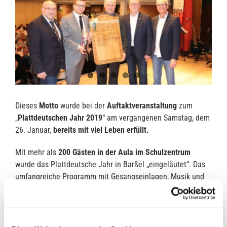
Dieses
Motto
wurde bei der
Auftaktveranstaltung
zum
„
Plattdeutschen Jahr 2019
“ am vergangenen Samstag, dem
26. Januar,
bereits mit viel Leben erfüllt.
Mit mehr als
200 Gästen in der Aula im Schulzentrum
wurde das Plattdeutsche Jahr in Barßel „eingeläutet“. Das
umfangreiche Programm mit Gesangseinlagen, Musik und
Festvorträgen war – wie nicht anders zu erwarten –
komplett in plattdeutscher Sprache arrangiert.
Bei einem „
lütjen Schnack vörweg
“ gab es für die Gäste zur