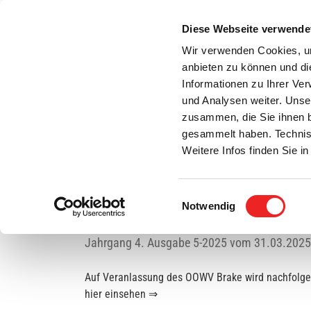
Zum
Inhalt
Diese Webseite verwende
S
springen
Wir verwenden Cookies, um
anbieten zu können und di
Aktuelles
Bürgerservice
Rats- / Bürger
Informationen zu Ihrer Ve
und Analysen weiter. Unse
zusammen, die Sie ihnen b
gesammelt haben. Technis
Weitere Infos finden Sie 
Jahrgang 4.
Ausgabe 5-
Einwilligungsauswahl
2025 vom
Notwendig
31.03.2025
Amtsblatt
Jahrgang 4. Ausgabe 5-2025 vom 31.03.2025
Auf Veranlassung des OOWV Brake wird nachfolgen
hier einsehen ⇒