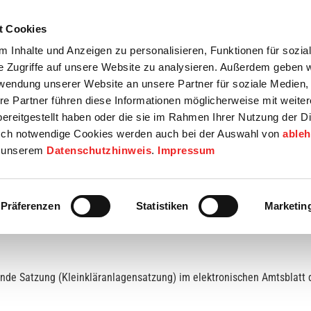
t Cookies
tartseite
Termine
Top 15
Karriere
 Inhalte und Anzeigen zu personalisieren, Funktionen für sozia
e Zugriffe auf unsere Website zu analysieren. Außerdem geben w
info
Wirtschaft / Wohnen
Bildung / Soziales
Touristik / F
rwendung unserer Website an unsere Partner für soziale Medien
re Partner führen diese Informationen möglicherweise mit weite
ereitgestellt haben oder die sie im Rahmen Ihrer Nutzung der D
ch notwendige Cookies werden auch bei der Auswahl von
able
in unserem
Datenschutzhinweis
.
Impressum
Präferenzen
Statistiken
Marketin
de Satzung (Kleinkläranlagensatzung) im elektronischen Amtsblatt 