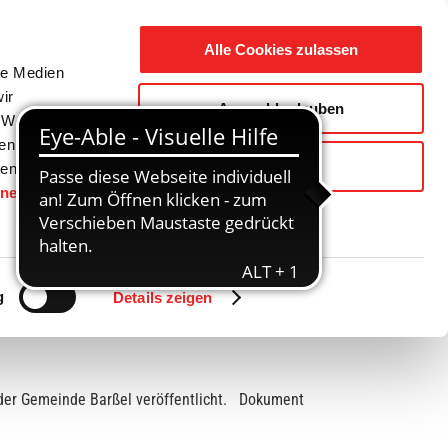
Suche
Ausbildung
Alle Cookies zulassen
nach:
le Medien
ir
Auswahl erlauben
reizeit
Gemeinde / Geschichte
, Werbung
ren Daten
Ablehnen
ienste
hnen
gesetzt.
g
Details zeigen
der Gemeinde Barßel veröffentlicht. Dokument