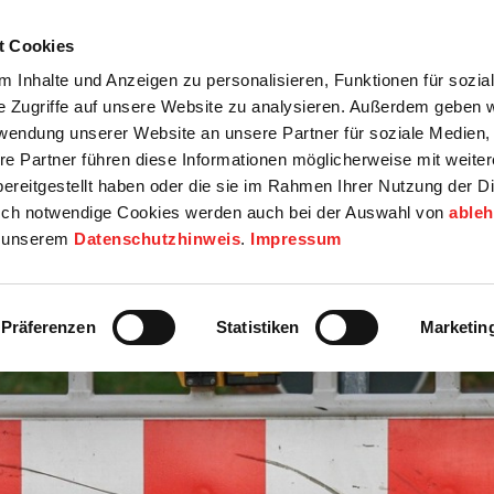
t Cookies
tartseite
Termine
Top 15
Karriere
 Inhalte und Anzeigen zu personalisieren, Funktionen für sozia
e Zugriffe auf unsere Website zu analysieren. Außerdem geben w
info
Wirtschaft / Wohnen
Bildung / Soziales
Touristik / F
rwendung unserer Website an unsere Partner für soziale Medien
re Partner führen diese Informationen möglicherweise mit weite
ereitgestellt haben oder die sie im Rahmen Ihrer Nutzung der D
ch notwendige Cookies werden auch bei der Auswahl von
able
in unserem
Datenschutzhinweis
.
Impressum
Präferenzen
Statistiken
Marketin