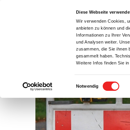
Zum
Inhalt
Diese Webseite verwende
S
springen
Wir verwenden Cookies, um
anbieten zu können und di
Aktuelles
Bürgerservice
Rats- / Bürger
Informationen zu Ihrer Ve
und Analysen weiter. Unse
zusammen, die Sie ihnen b
gesammelt haben. Technis
Weitere Infos finden Sie 
Einwilligungsauswahl
Notwendig