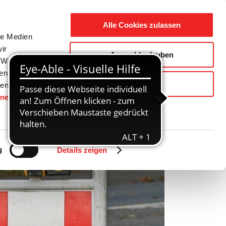
Suche
Ausbildung
Alle Cookies zulassen
nach:
le Medien
ir
Auswahl erlauben
reizeit
Gemeinde / Geschichte
, Werbung
ren Daten
Ablehnen
ienste
hnen
gesetzt.
g
Details zeigen