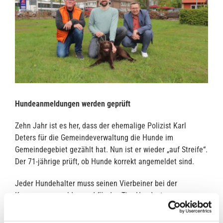
Hundeanmeldungen werden geprüft
Zehn Jahr ist es her, dass der ehemalige Polizist Karl
Deters für die Gemeindeverwaltung die Hunde im
Gemeindegebiet gezählt hat. Nun ist er wieder „auf Streife“.
Der 71-jährige prüft, ob Hunde korrekt angemeldet sind.
Jeder Hundehalter muss seinen Vierbeiner bei der
Kommune anmelden und für das Tier Hundesteuer
entrichten. Ob das jeder macht, wird nun stichprobenartig
nachgeprüft. Karl Deters erklärt: „Mir liegt eine Liste aller