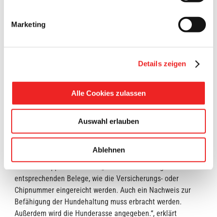
Das weiß Ronny Häntschel aus dem Amt für Finanzwesen
und Liegenschaften bei der Gemeinde Barßel, der Karl
Marketing
Deters bei der Hundezählung unterstützt. „Es gibt zwei
Möglichkeiten.“, sagt der Rathausmitarbeiter. „Entweder
melden Sie den Hund in Papierform oder online an. Alle
Details zeigen
Informationen zur Anmeldung sind unter
www.barssel.de/hundesteuer
zusammengefasst. Dort findet
man auch den Link zur Online-Anmeldung.“
Alle Cookies zulassen
Für jeden mehr als drei Monate alten Hund ist die
Hundesteuer zu entrichten. Es ist zudem Pflicht den Hund
Auswahl erlauben
im niedersächsischen Hunderegister einzutragen
(
www.hunderegister-nds.de
), eine
Ablehnen
Hundehalterhaftpflichtversicherung abzuschließen sowie
das Tier chippen zu lassen. „Bei der Anmeldung müssen die
entsprechenden Belege, wie die Versicherungs- oder
Chipnummer eingereicht werden. Auch ein Nachweis zur
Befähigung der Hundehaltung muss erbracht werden.
Außerdem wird die Hunderasse angegeben.“, erklärt