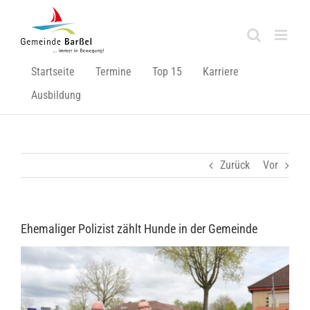
Zum
Inhalt
springen
Startseite
Termine
Top 15
Karriere
Ausbildung
Zurück
Vor
Ehemaliger Polizist zählt Hunde in der Gemeinde
Zeige
grösseres
Bild