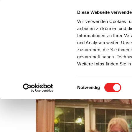
Zum
Inhalt
Diese Webseite verwende
S
springen
Wir verwenden Cookies, um
anbieten zu können und di
Aktuelles
Bürgerservice
Rats- / Bürger
Informationen zu Ihrer Ve
und Analysen weiter. Unse
zusammen, die Sie ihnen b
gesammelt haben. Technis
Weitere Infos finden Sie 
Einwilligungsauswahl
Großes Dankeschön!
Notwendig
Zeige
grösseres
Bild