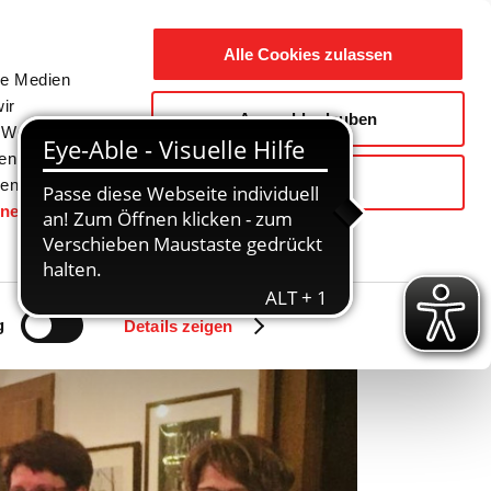
Suche
Ausbildung
Alle Cookies zulassen
nach:
le Medien
ir
Auswahl erlauben
reizeit
Gemeinde / Geschichte
, Werbung
ren Daten
Ablehnen
ienste
hnen
gesetzt.
Zurück
Vor
g
Details zeigen