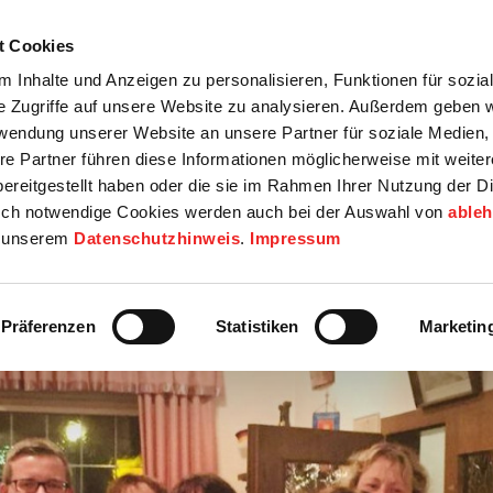
t Cookies
tartseite
Termine
Top 15
Karriere
 Inhalte und Anzeigen zu personalisieren, Funktionen für sozia
e Zugriffe auf unsere Website zu analysieren. Außerdem geben w
info
Wirtschaft / Wohnen
Bildung / Soziales
Touristik / F
rwendung unserer Website an unsere Partner für soziale Medien
re Partner führen diese Informationen möglicherweise mit weite
ereitgestellt haben oder die sie im Rahmen Ihrer Nutzung der D
ch notwendige Cookies werden auch bei der Auswahl von
able
in unserem
Datenschutzhinweis
.
Impressum
Präferenzen
Statistiken
Marketin