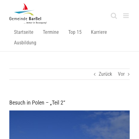
Zum
Inhalt
springen
Startseite
Termine
Top 15
Karriere
Ausbildung
Zurück
Vor
Besuch in Polen – „Teil 2“
Zeige
grösseres
Bild