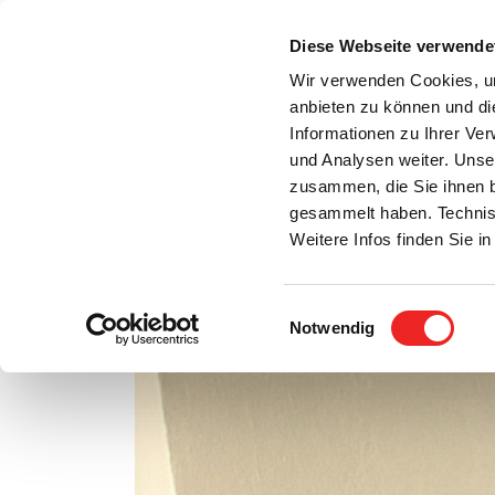
Zum
Inhalt
Diese Webseite verwende
S
springen
Wir verwenden Cookies, um
anbieten zu können und di
Aktuelles
Bürgerservice
Rats- / Bürger
Informationen zu Ihrer Ve
und Analysen weiter. Unse
zusammen, die Sie ihnen b
gesammelt haben. Technis
Weitere Infos finden Sie 
Einwilligungsauswahl
1000er-Marke bei Briefwahl geknackt!
Notwendig
Zeige
grösseres
Bild