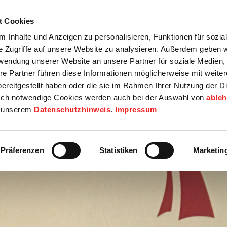
t Cookies
tartseite
Termine
Top 15
Karriere
 Inhalte und Anzeigen zu personalisieren, Funktionen für sozia
e Zugriffe auf unsere Website zu analysieren. Außerdem geben w
info
Wirtschaft / Wohnen
Bildung / Soziales
Touristik / F
rwendung unserer Website an unsere Partner für soziale Medien
re Partner führen diese Informationen möglicherweise mit weite
ereitgestellt haben oder die sie im Rahmen Ihrer Nutzung der D
ch notwendige Cookies werden auch bei der Auswahl von
able
in unserem
Datenschutzhinweis
.
Impressum
Präferenzen
Statistiken
Marketin