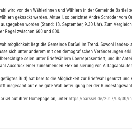
swahl wird von den Wählerinnen und Wählern in der Gemeinde Barßel 
ählern geknackt werden. Aktuell, so berichtet André Schröder vom O
ausgegeben worden (Stand: 18. September, 9.30 Uhr). Zum Vergleich:
der Regel zwischen 600 und 800.
wahlmöglichkeit liegt die Gemeinde Barßel im Trend. Sowohl landes- 
lasse sich unter anderem mit den demografischen Veränderungen erklär
lberechtigte seien unter Briefwählern überrepräsentiert, und ihr An
ahl Ausdruck einer zunehmenden Flexibilisierung von Alltagsabläufe
gefügtes Bild) hat bereits die Möglichkeit zur Briefwahl genutzt und
fft insgesamt auf eine gute Wahlbeteiligung bei der Bundestagswahl
Barßel auf ihrer Homepage an, unter
https://barssel.de/2017/08/30/in