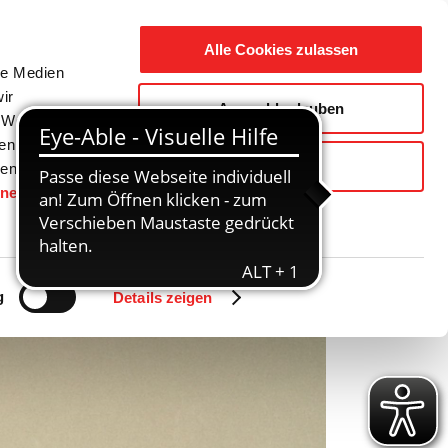
Suche
Ausbildung
Alle Cookies zulassen
nach:
le Medien
ir
Auswahl erlauben
reizeit
Gemeinde / Geschichte
, Werbung
ren Daten
Ablehnen
ienste
hnen
gesetzt.
Zurück
Vor
g
Details zeigen